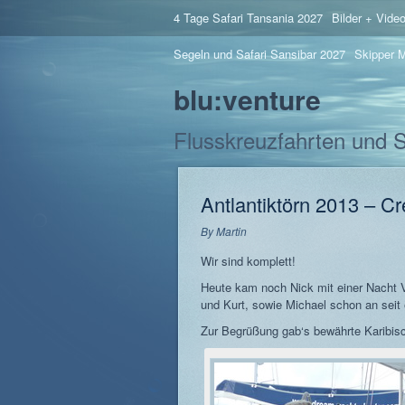
4 Tage Safari Tansania 2027
Bilder + Vide
Segeln und Safari Sansibar 2027
Skipper M
blu:venture
Flusskreuzfahrten und 
Antlantiktörn 2013 – C
By
Martin
Wir sind komplett!
Heute kam noch Nick mit einer Nacht 
und Kurt, sowie Michael schon an seit 
Zur Begrüßung gab‘s bewährte Karibis