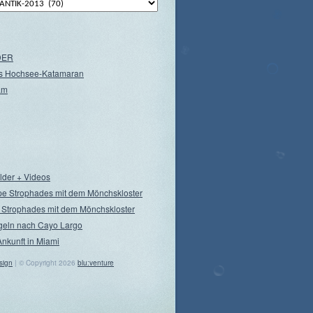
NDER
s Hochsee-Katamaran
am
ilder + Videos
pe Strophades mit dem Mönchskloster
 Strophades mit dem Mönchskloster
geln nach Cayo Largo
Ankunft in Miami
sign
| © Copyright 2026
blu:venture