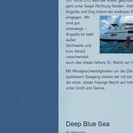
Um 18:00 UTC wird der Anker gelichtet
geht unter Segel Richtung Norden. Vor
Anguilla und Dog Island der endlosen 
entgegen.
Wir
sind gut
unterwegs –
Anguilla ist bald
außer
Sichtweite und
kurz darauf
verschwindet
auch das etwas höhere St. Martin am H
Mit Windgeschwindigkeiten um die 20k
spürbarem Seegang starten wir mit bis
die erste, etwas holprige Nacht auf ho
unter Groß und Genua.
Deep Blue Sea
By
Mitsegler