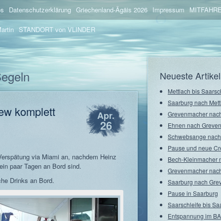
os
Datenschutzerklärung
Griechenland-Ägäis 2026
Impressum
MITFAHRE
artin
STANDORT von VLINDER
Segeln
Neueste Artikel
Mettlach bis Saarsc
Saarburg nach Mett
rew komplett
Apr.
Grevenmacher nach
26
Ehnen nach Greve
Schwebsange nach
Pause und neue C
Verspätung via Miami an, nachdem Heinz
Bech-Kleinmacher 
ein paar Tagen an Bord sind.
Grevenmacher nach
che Drinks an Bord.
Saarburg nach Gre
Pause in Saarburg
Saarschleife bis Sa
Entspannung im BA