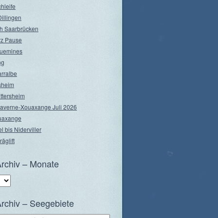
hleife
illingen
h Saarbrücken
rz Pause
guemines
ng
arralbe
rsheim
ttersheim
Saverne-Xouaxange Juli 2026
ouaxange
l bis Niderviller
äglift
rchiv – Monate
rchiv – Seegebiete