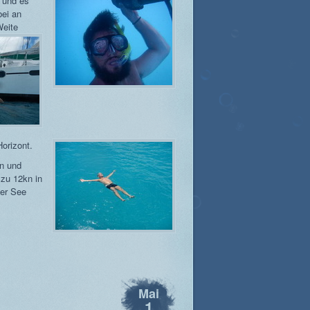
 und es
bei an
Weite
orizont.
n und
 zu 12kn in
her See
Mai
1