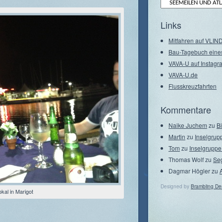
Archiv
–
Seegebiete
Links
Mitfahren auf VLI
Bau-Tagebuch eine
VAVA-U auf Instagr
VAVA-U.de
Flusskreuzfahrten
Kommentare
Naike Juchem
zu
B
Martin
zu
Inselgrup
Tom
zu
Inselgruppe
Thomas Wolf
zu
Se
Dagmar Högler
zu
Designed by
Brambling De
kal in Marigot