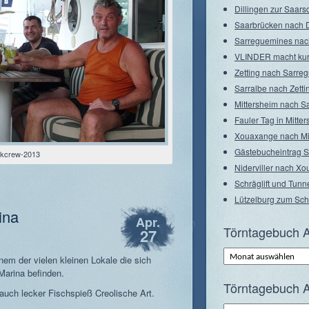
Dillingen zur Saarsc
Saarbrücken nach D
Sarreguemines nac
VLINDER macht ku
Zetting nach Sarre
Sarralbe nach Zetti
Mittersheim nach S
Fauler Tag in Mitte
Xouaxange nach Mi
Gästebucheintrag 
tikcrew-2013
Niderviller nach X
Schräglift und Tunne
Lützelburg zum Schr
ina
Apr.
Törntagebuch A
27
Törntagebuch
em der vielen kleinen Lokale die sich
Archiv
–
Marina befinden.
Monate
Törntagebuch A
ch lecker Fischspieß Creolische Art.
Törntagebuch