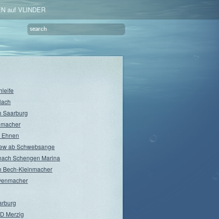
N auf VLINDER
hleife
lach
 Saarburg
nmacher
 Ehnen
rew ab Schwebsange
nach Schengen Marina
 Bech-Kleinmacher
venmacher
arburg
D Merzig