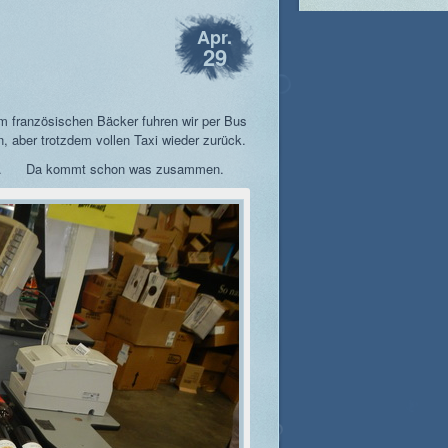
Apr.
29
 französischen Bäcker fuhren wir per Bus
 aber trotzdem vollen Taxi wieder zurück.
tik… Da kommt schon was zusammen.