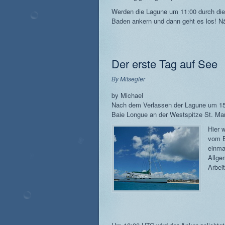
Werden die Lagune um 11:00 durch di
Baden ankern und dann geht es los! Nä
Der erste Tag auf See
By
Mitsegler
by Michael
Nach dem Verlassen der Lagune um 15:
Baie Longue an der Westspitze St. Mar
Hier 
vom B
einma
Allge
Arbei