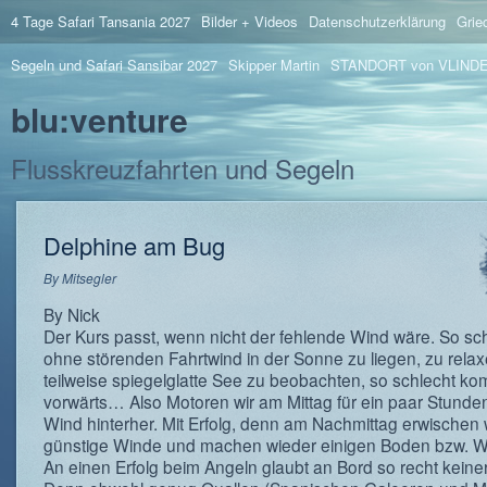
4 Tage Safari Tansania 2027
Bilder + Videos
Datenschutzerklärung
Grie
Segeln und Safari Sansibar 2027
Skipper Martin
STANDORT von VLIND
blu:venture
Flusskreuzfahrten und Segeln
Delphine am Bug
By
Mitsegler
By Nick
Der Kurs passt, wenn nicht der fehlende Wind wäre. So sch
ohne störenden Fahrtwind in der Sonne zu liegen, zu rela
teilweise spiegelglatte See zu beobachten, so schlecht k
vorwärts… Also Motoren wir am Mittag für ein paar Stund
Wind hinterher. Mit Erfolg, denn am Nachmittag erwischen 
günstige Winde und machen wieder einigen Boden bzw. W
An einen Erfolg beim Angeln glaubt an Bord so recht keine