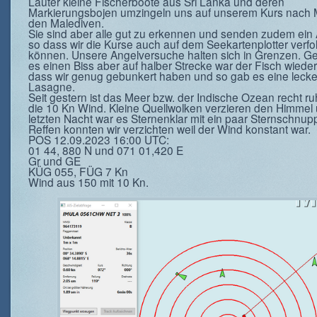
Lauter kleine Fischerboote aus Sri Lanka und deren
Markierungsbojen umzingeln uns auf unserem Kurs nach 
den Malediven.
Sie sind aber alle gut zu erkennen und senden zudem ein 
so dass wir die Kurse auch auf dem Seekartenplotter verfo
können. Unsere Angelversuche halten sich in Grenzen. G
es einen Biss aber auf halber Strecke war der Fisch wiede
dass wir genug gebunkert haben und so gab es eine leck
Lasagne.
Seit gestern ist das Meer bzw. der Indische Ozean recht ru
die 10 Kn Wind. Kleine Quellwolken verzieren den Himmel 
letzten Nacht war es Sternenklar mit ein paar Sternschnup
Reffen konnten wir verzichten weil der Wind konstant war.
POS 12.09.2023 16:00 UTC:
01 44, 880 N und 071 01,420 E
Gr und GE
KÜG 055, FÜG 7 Kn
Wind aus 150 mit 10 Kn.