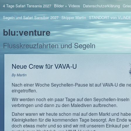
4 Tage Safari Tansania 2027
Bilder + Videos
Datenschutzerklärung
Grie
Segeln und Safari Sansibar 2027
Skipper Martin
STANDORT von VLIND
blu:venture
Flusskreuzfahrten und Segeln
Neue Crew für VAVA-U
By
Martin
Nach einer Woche Seychellen-Pause ist auf VAVA-U die n
eingetroffen.
Wir werden noch ein paar Tage auf den Seychellen-Inseln
verbringen und dann zu den Malediven aufbrechen.
Daher waren wir heute schon mal auf dem Markt und habe
Kleinigkeiten für die kommenden Tage besorgt. Am Ende w
doch etwas mehr und so sind wir mit unserem Einkauf per 