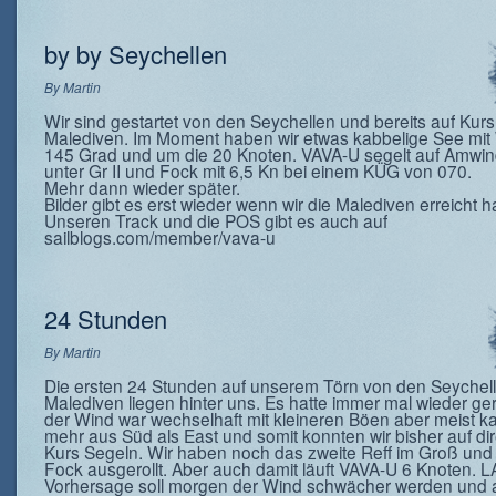
by by Seychellen
By
Martin
Wir sind gestartet von den Seychellen und bereits auf Kur
Malediven. Im Moment haben wir etwas kabbelige See mit
145 Grad und um die 20 Knoten. VAVA-U segelt auf Amwi
unter Gr II und Fock mit 6,5 Kn bei einem KÜG von 070.
Mehr dann wieder später.
Bilder gibt es erst wieder wenn wir die Malediven erreicht 
Unseren Track und die POS gibt es auch auf
sailblogs.com/member/vava-u
24 Stunden
By
Martin
Die ersten 24 Stunden auf unserem Törn von den Seychel
Malediven liegen hinter uns. Es hatte immer mal wieder g
der Wind war wechselhaft mit kleineren Böen aber meist k
mehr aus Süd als East und somit konnten wir bisher auf di
Kurs Segeln. Wir haben noch das zweite Reff im Groß und 
Fock ausgerollt. Aber auch damit läuft VAVA-U 6 Knoten. L
Vorhersage soll morgen der Wind schwächer werden und 