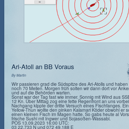
Ari-Atoll an BB Voraus
By
Martin
Wir passieren grad die Südspitze des Ari-Atolls und haben
noch 70 Meilen. Morgen früh solten wir dann dort vor Ank
und auf die Behörden warten.
Sonst war der Tag fast wie immer. Sonnig mit Wind aus SS
12 Kn. Über Mittag zog eine fette Regenfront an uns vorbe
Nachgang klppte der dritte Versuch eines Fischfanges. Ein 
Yellow-Thun wollte den pinken Kalamari Köder obwohl er 
einen kleinen Fisch im Magen hatte. So gabs heute al Vor
frische Sushi mit Ingwer und Sojasoßen-Wassabi.
POS 13.09.2023 16:00 UTC:
03 22,733 N und 072 49,188 E