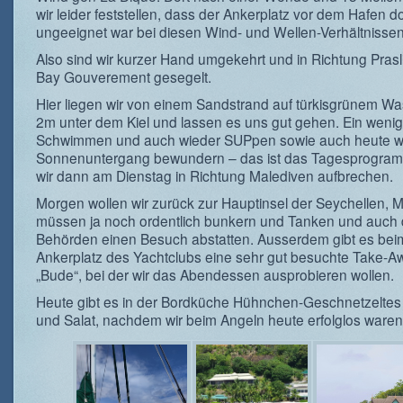
wir leider feststellen, dass der Ankerplatz vor dem Hafen 
ungeeignet war bei diesen Wind- und Wellen-Verhältnissen
Also sind wir kurzer Hand umgekehrt und in Richtung Prasli
Bay Gouverement gesegelt.
Hier liegen wir von einem Sandstrand auf türkisgrünem Wa
2m unter dem Kiel und lassen es uns gut gehen. Ein wenig
Schwimmen und auch wieder SUPpen sowie auch heute w
Sonnenuntergang bewundern – das ist das Tagesprogra
wir dann am Dienstag in Richtung Malediven aufbrechen.
Morgen wollen wir zurück zur Hauptinsel der Seychellen, 
müssen ja noch ordentlich bunkern und Tanken und auch
Behörden einen Besuch abstatten. Ausserdem gibt es bei
Ankerplatz des Yachtclubs eine sehr gut besuchte Take-A
„Bude“, bei der wir das Abendessen ausprobieren wollen.
Heute gibt es in der Bordküche Hühnchen-Geschnetzeltes 
und Salat, nachdem wir beim Angeln heute erfolglos waren