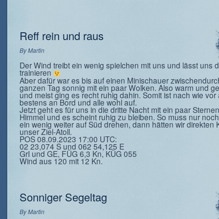
Reff rein und raus
By
Martin
Der Wind treibt ein wenig spielchen mit uns und lässt uns 
trainieren
Aber dafür war es bis auf einen Minischauer zwischendur
ganzen Tag sonnig mit ein paar Wolken. Also warm und ge
und meist ging es recht ruhig dahin. Somit ist nach wie vor 
bestens an Bord und alle wohl auf.
Jetzt geht es für uns in die dritte Nacht mit ein paar Stern
Himmel und es scheint ruhig zu bleiben. So muss nur noc
ein wenig weiter auf Süd drehen, dann hätten wir direkten 
unser Ziel-Atoll.
POS 08.09.2023 17:00 UTC:
02 23,074 S und 062 54,125 E
GrI und GE, FÜG 6,3 Kn, KÜG 055
Wind aus 120 mit 12 Kn.
Sonniger Segeltag
By
Martin