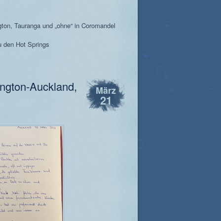
gton, Tauranga und „ohne“ in Coromandel
u den Hot Springs
ngton-Auckland,
März
21