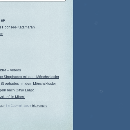
NDER
s Hochsee-Katamaran
am
ilder + Videos
pe Strophades mit dem Mönchskloster
 Strophades mit dem Mönchskloster
geln nach Cayo Largo
Ankunft in Miami
sign
| © Copyright 2026
blu:venture