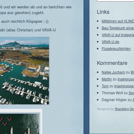
–
eit und wir werden ab und an berichten wie
Seegebiete
Links
opa aus gesehen) zugeht.
auch reichlich Klopapier ;-))
Mitfahren auf VLI
Bau-Tagebuch eine
aki (alias Christian) und VAVA-U
VAVA-U auf Instagr
VAVA-U.de
Flusskreuzfahrten
Kommentare
Naike Juchem
zu
B
Martin
zu
Inselgrup
Tom
zu
Inselgruppe
Thomas Wolf
zu
Se
Dagmar Högler
zu
Designed by
Brambling De