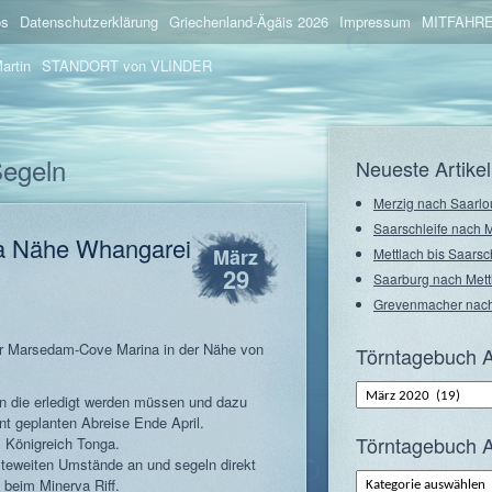
os
Datenschutzerklärung
Griechenland-Ägäis 2026
Impressum
MITFAHRE
artin
STANDORT von VLINDER
Segeln
Neueste Artikel
Merzig nach Saarlo
Saarschleife nach 
a Nähe Whangarei
März
Mettlach bis Saarsc
29
Saarburg nach Mett
Grevenmacher nach
er Marsedam-Cove Marina in der Nähe von
Törntagebuch A
Törntagebuch
en die erledigt werden müssen und dazu
Archiv
–
nt geplanten Abreise Ende April.
Monate
Törntagebuch A
s Königreich Tonga.
lteweiten Umstände an und segeln direkt
Törntagebuch
beim Minerva Riff.
Archiv