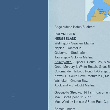
Angelaufene Häfen/Buchten:
POLYNESIEN
NEUSEELAND
Wellington- Seaview Marina
Napier – Yachtclub
Gisborne – Stadthafen
Tauranga – Sulphur Marina
Ankerplätze:
Slipper I.-South Bay, Me
Great Mercury I.-White Beach, Great B
Coromandel Harbour, Ponui I.-Oranga B
Kawau I.- South Cove, Motutara I., M
Waiheke I.-Oneroa Bay,
Auckland – Viaduckt Marina
Gesegelte Strecke: 911 sm, davon unt
Max. Boot-Speed 11,7 Kn
Max Wind 27 Kn aus SE am East-Cup
Bemerkungen: