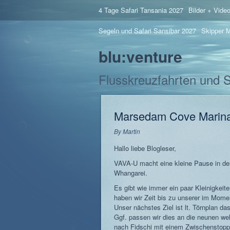
4 Tage Safari Tansania 2027
Bilder + Vide
Segeln und Safari Sansibar 2027
Skipper M
blu:venture
Flusskreuzfahrten und 
Marsedam Cove Marin
By
Martin
Hallo liebe Blogleser,
VAVA-U macht eine kleine Pause in d
Whangarei.
Es gibt wie immer ein paar Kleinigkeit
haben wir Zeit bis zu unserer im Mome
Unser nächstes Ziel ist lt. Törnplan da
Ggf. passen wir dies an die neunen we
nach Fidschi mit einem Zwischenstopp 