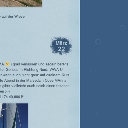
 auf der Wiese
März
22
AMA
) grad verlassen und segeln bereits
erter Genbus in Richtung Nord. VAVA-U
r wenn auch nicht ganz auf direktem Kurs.
ute Abend in der Marsedam Cove MArina
ibts vielleicht auch noich einen frischen
n ;-))
d 174 49,890 E