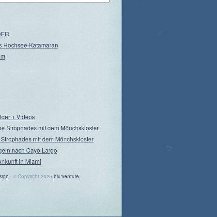
NDER
s Hochsee-Katamaran
am
ilder + Videos
pe Strophades mit dem Mönchskloster
 Strophades mit dem Mönchskloster
geln nach Cayo Largo
Ankunft in Miami
sign
| © Copyright 2026
blu:venture