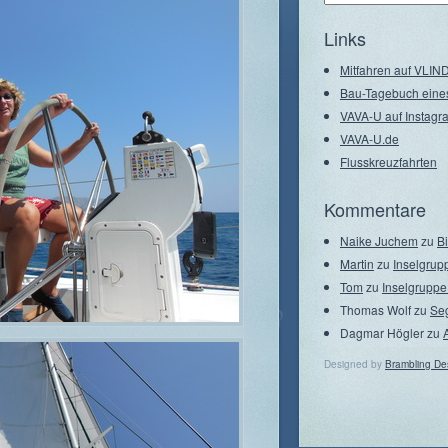
–
Seegebiete
Links
Mitfahren auf VLI
Bau-Tagebuch eine
VAVA-U auf Instagr
VAVA-U.de
Flusskreuzfahrten
Kommentare
Naike Juchem
zu
B
Martin
zu
Inselgrup
Tom
zu
Inselgruppe
Thomas Wolf
zu
Se
Dagmar Högler
zu
Designed by
Brambling De