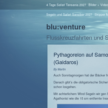
4 Tage Safari Tansania 2027
Bilder + Vide
Segeln und Safari Sansibar 2027
Skipper M
blu:venture
Flusskreuzfahrten und 
Pythagoreion auf Samo
(Gaidaros)
By
Martin
Auch Sonntagmorgen hat der Bäcker fr
Danach gibt’s die obligatorische Sich
schon losgehen.
Mit achterlichem Wind Segeln wir gen 
Agathonisi wie die 15 sm entfernte Inse