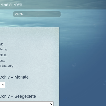
N auf VLINDER
uis
Merzig
hleife
lach
 Saarburg
rchiv – Monate
rchiv – Seegebiete