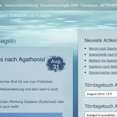
os
Datenschutzerklärung
Griechenland-Ägäis 2026
Impressum
MITFAHRE
artin
STANDORT von VLINDER
Segeln
Neueste Artikel
Merzig nach Saarlo
Saarschleife nach 
s nach Agathonisi
Aug.
Mettlach bis Saarsc
31
Saarburg nach Mett
Grevenmacher nach
isches Brot für uns zum Frühstück.
Törntagebuch A
erheitseinweisung und dann kann‘s auch
Törntagebuch
Archiv
–
Süden Richtung Gaidaros (Eselsinsel) oder
Monate
Törntagebuch A
l auch heißt.
Törntagebuch
Archiv