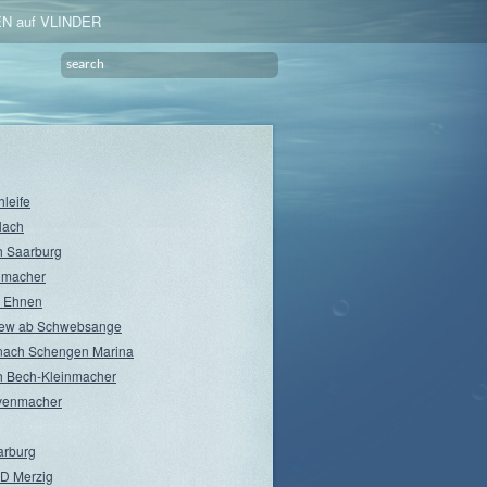
N auf VLINDER
hleife
lach
 Saarburg
nmacher
 Ehnen
rew ab Schwebsange
nach Schengen Marina
 Bech-Kleinmacher
venmacher
arburg
D Merzig