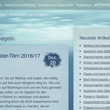
os
Datenschutzerklärung
Griechenland-Ägäis 2026
Impressum
MITFAHRE
artin
STANDORT von VLINDER
Segeln
Neueste Artikel
Mettlach bis Saarsc
Saarburg nach Mett
ster-Törn 2016/17
Dez.
Grevenmacher nach
20
Ehnen nach Greve
Schwebsange nach
Pause und neue C
t, bis auf Markus und Isabel, die kräftig
Bech-Kleinmacher 
 auf See auch dringend nötig ist. Ute und
Grevenmacher nach
n auf Martinique sind und ein Auto gemietet
Saarburg nach Gre
g vorbei, um ihr Gepäck für den
Pause in Saarburg
en Kabine zu verstauen und danach
ausflug durch die dicht bewachsene Insel
Saarschleife bis Sa
ten Martiniques zu machen, die ein
Entspannung im BA