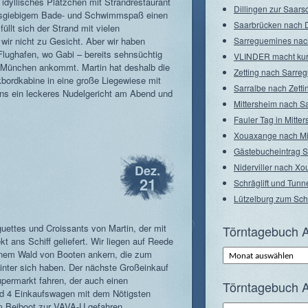
n idyllisches Plätzchen mit Strandrestaurant
Dillingen zur Saarsc
ausgiebigem Bade- und Schwimmspaß einen
Saarbrücken nach D
llt sich der Strand mit vielen
ir nicht zu Gesicht. Aber wir haben
Sarreguemines nac
lughafen, wo Gabi – bereits sehnsüchtig
VLINDER macht ku
 München ankommt. Martin hat deshalb die
Zetting nach Sarre
kbordkabine in eine große Liegewiese mit
Sarralbe nach Zetti
 uns ein leckeres Nudelgericht am Abend und
Mittersheim nach S
Fauler Tag in Mitte
Xouaxange nach Mi
Gästebucheintrag 
Niderviller nach X
Dez.
21
Schräglift und Tunne
Lützelburg zum Schr
ettes und Croissants von Martin, der mit
Törntagebuch A
t ans Schiff geliefert. Wir liegen auf Reede
Törntagebuch
einem Wald von Booten ankern, die zum
Archiv
hinter sich haben. Der nächste Großeinkauf
–
Monate
permarkt fahren, der auch einen
Törntagebuch A
ind 4 Einkaufswagen mit dem Nötigsten
dem Beiboot zur VAVA-U gefahren.
Törntagebuch