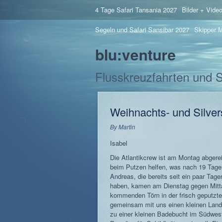
4 Tage Safari Tansania 2027
Bilder + Vide
Segeln und Safari Sansibar 2027
Skipper M
blu:venture
Flusskreuzfahrten und 
Weihnachts- und Silver
By
Martin
Isabel
Die Atlantikcrew ist am Montag abgereis
beim Putzen helfen, was nach 19 Tagen
Andreas, die bereits seit ein paar Tage
haben, kamen am Dienstag gegen Mitta
kommenden Törn in der frisch geputzt
gemeinsam mit uns einen kleinen Land
zu einer kleinen Badebucht im Südwes