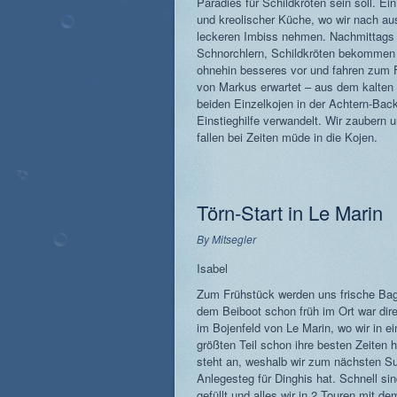
Paradies für Schildkröten sein soll. Ei
und kreolischer Küche, wo wir nach 
leckeren Imbiss nehmen. Nachmittags fü
Schnorchlern, Schildkröten bekommen w
ohnehin besseres vor und fahren zum F
von Markus erwartet – aus dem kalten
beiden Einzelkojen in der Achtern-Bac
Einstieghilfe verwandelt. Wir zaubern
fallen bei Zeiten müde in die Kojen.
Törn-Start in Le Marin
By
Mitsegler
Isabel
Zum Frühstück werden uns frische Bagu
dem Beiboot schon früh im Ort war direk
im Bojenfeld von Le Marin, wo wir in 
größten Teil schon ihre besten Zeiten 
steht an, weshalb wir zum nächsten Su
Anlegesteg für Dinghis hat. Schnell s
gefüllt und alles wir in 2 Touren mit 