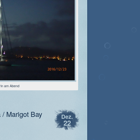
rin am Abend
 / Marigot Bay
Dez.
22