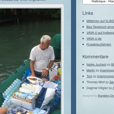
Archiv
–
Seegebiete
Links
Mitfahren auf VLI
Bau-Tagebuch eine
VAVA-U auf Instagr
VAVA-U.de
Flusskreuzfahrten
Kommentare
Naike Juchem
zu
B
Martin
zu
Inselgrup
Tom
zu
Inselgruppe
Thomas Wolf
zu
Se
Dagmar Högler
zu
Designed by
Brambling De