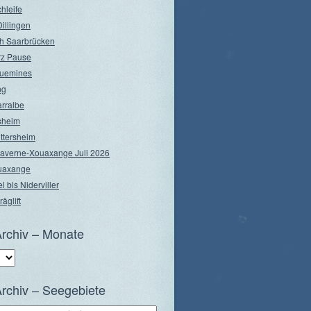
hleife
illingen
h Saarbrücken
rz Pause
guemines
ng
arralbe
rsheim
ttersheim
Saverne-Xouaxange Juli 2026
ouaxange
l bis Niderviller
äglift
rchiv – Monate
rchiv – Seegebiete