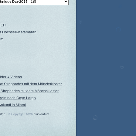
NDER
s Hochsee-Katamaran
am
ilder + Videos
pe Strophades mit dem Mönchskloster
 Strophades mit dem Mönchskloster
geln nach Cayo Largo
Ankunft in Miami
sign
| © Copyright 2026
blu:venture