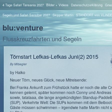
4 Tage Safari Tansania 2027
Bilder + Videos
Datenschutzerklärung
Grie
Segeln und Safari Sansibar 2027
Skipper Martin
STANDORT von VLIND
blu:venture
Flusskreuzfahrten und Segeln
Törnstart Lefkas-Lefkas Juni(2) 2015
By
Mitsegler
by Haiko
Neuer Törn, neues Glück, neue Mitreisende:
Bei Franks Ankunft zum Frühstück hatte er noch die alte C
kennen gelernt, später kommen noch Conny und Andreas
sowie, tatataaa, die lange angekündigten Standup-Paddel
(SUP). Verkehrte Welt: Die SUPs kommen mit dem Beiboot,
Gäste müssen schwimmen – irgendwie hatte Martin nicht 