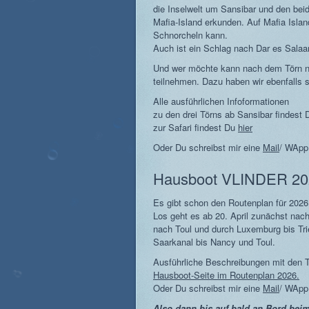
die Inselwelt um Sansibar und den be
Mafia-Island erkunden. Auf Mafia Isla
Schnorcheln kann.
Auch ist ein Schlag nach Dar es Salaa
Und wer möchte kann nach dem Törn noc
teilnehmen. Dazu haben wir ebenfalls 
Alle ausführlichen Infoformationen
zu den drei Törns ab Sansibar findest
zur Safari findest Du
hier
Oder Du schreibst mir eine
Mail
/ WApp
Hausboot VLINDER 20
Es gibt schon den Routenplan für 2026
Los geht es ab 20. April zunächst nac
nach Toul und durch Luxemburg bis Tri
Saarkanal bis Nancy und Toul.
Ausführliche Beschreibungen mit den T
Hausboot-Seite im Routenplan 2026.
Oder Du schreibst mir eine
Mail
/ WApp
Also dann bis auf bald an Bord bei