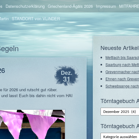
os
Datenschutzerklärung
Griechenland-Ägäis 2026
Impressum
MITFAHRE
artin
STANDORT von VLINDER
Segeln
Neueste Artikel
Mettlach bis Saarsc
Saarburg nach Mett
26
Dez.
Grevenmacher nach
31
Ehnen nach Greve
Schwebsange nach
e für 2026 und rutscht gut rüber.
 und lasst Euch bis dahin nicht vom HAI
Törntagebuch A
Törntagebuch
Archiv
–
Monate
Törntagebuch A
Törntagebuch
Archiv