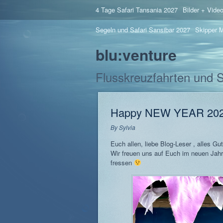
4 Tage Safari Tansania 2027
Bilder + Vide
Segeln und Safari Sansibar 2027
Skipper M
blu:venture
Flusskreuzfahrten und 
Happy NEW YEAR 20
By
Sylvia
Euch allen, liebe Blog-Leser , alles Gut
Wir freuen uns auf Euch im neuen Jahr
fressen