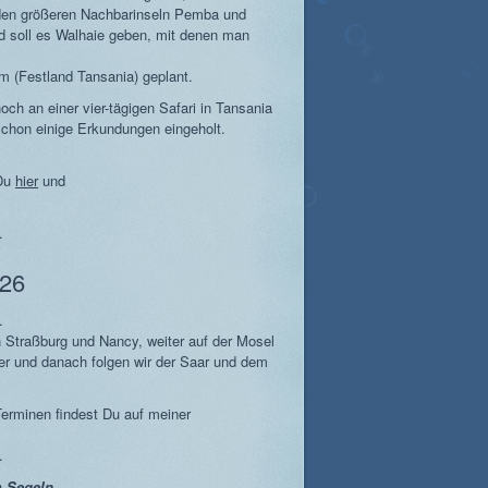
iden größeren Nachbarinseln Pemba und
nd soll es Walhaie geben, mit denen man
m (Festland Tansania) geplant.
h an einer vier-tägigen Safari in Tansania
schon einige Erkundungen eingeholt.
 Du
hier
und
.
26
.
h Straßburg und Nancy, weiter auf der Mosel
er und danach folgen wir der Saar und dem
erminen findest Du auf meiner
.
m Segeln