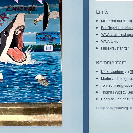
–
Seegebiete
Links
Mitfahren auf VLI
Bau-Tagebuch eine
VAVA-U auf Instagr
VAVA-U.de
Flusskreuzfahrten
Kommentare
Naike Juchem
zu
B
Martin
zu
Inselgrup
Tom
zu
Inselgruppe
Thomas Wolf
zu
Se
Dagmar Högler
zu
Designed by
Brambling De