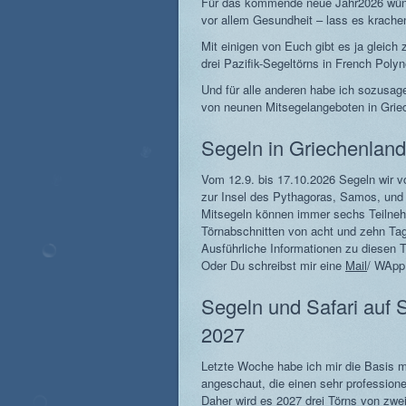
Für das kommende neue Jahr2026 wünsc
vor allem Gesundheit – lass es krache
Mit einigen von Euch gibt es ja gleic
drei Pazifik-Segeltörns in French Polyn
Und für alle anderen habe ich sozusa
von neunen Mitsegelangeboten in Grie
Segeln in Griechenland
Vom 12.9. bis 17.10.2026 Segeln wir vo
zur Insel des Pythagoras, Samos, und 
Mitsegeln können immer sechs Teilnehm
Törnabschnitten von acht und zehn Ta
Ausführliche Informationen zu diesen 
Oder Du schreibst mir eine
Mail
/ WApp
Segeln und Safari auf 
2027
Letzte Woche habe ich mir die Basis m
angeschaut, die einen sehr profession
Daher wird es 2027 drei Törns von zwe