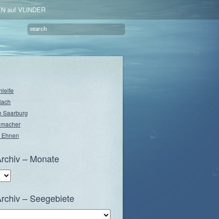
N auf VLINDER
hleife
lach
 Saarburg
nmacher
 Ehnen
rchiv – Monate
rchiv – Seegebiete