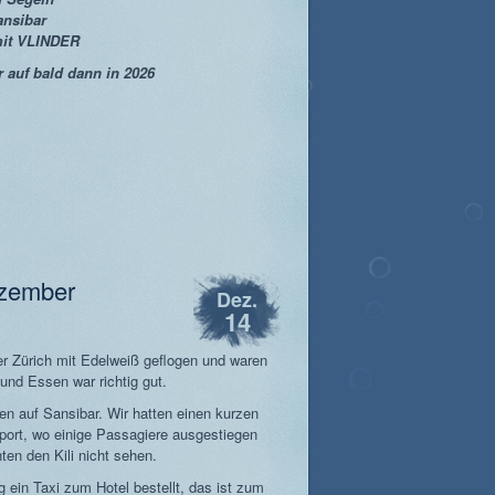
ansibar
mit VLINDER
 auf bald dann in 2026
ezember
Dez.
14
er Zürich mit Edelweiß geflogen und waren
 und Essen war richtig gut.
n auf Sansibar. Wir hatten einen kurzen
port, wo einige Passagiere ausgestiegen
ten den Kili nicht sehen.
 ein Taxi zum Hotel bestellt, das ist zum