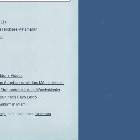
NDER
s Hochsee-Katamaran
am
ilder + Videos
pe Strophades mit dem Mönchskloster
 Strophades mit dem Mönchskloster
geln nach Cayo Largo
Ankunft in Miami
sign
| © Copyright 2026
blu:venture