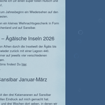
he ich Dir einen super tollen Rutsch und
n!.
h zum Jahresbeginn ein Wiedersehen auf den
esien.
gen ein kleines Weihnachtsgeschenk in Form
chenland und auf Sansibar.
 – Ägäische Inseln 2026
n Athen durch die Inselwelt der Ägäis bis
wieder zurück mit einer Lagoon 440.
er auf jeweils vier verschiedenen
gen.
Törns findest Du
hier
.
.
Sansibar Januar-März
it den drei Katamaranen auf Sansibar
ellen Eindruck auf mich gemacht hat.
i und drei Wochen dort geben, in denen wir