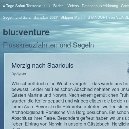
4 Tage Safari Tansania 2027
Bilder + Videos
Datenschutzerklärung
Grie
Segeln und Safari Sansibar 2027
Skipper Martin
STANDORT von VLIND
blu:venture
Flusskreuzfahrten und Segeln
Merzig nach Saarlouis
By
Sylvia
Wie schnell doch eine Woche vergeht – das wurde uns he
bewusst. Leider hieß es schon Abschied nehmen von uns
Gästen Martina und Norwin. Nach einem gemütlichen Früh
wurden die Koffer gepackt und wir begleiteten die beiden 
ihrem Auto. Bevor sie die Heimreise antreten, wollten sie 
Archäologiepark Römische Villa Borg besuchen. Ein schön
Abschluss ihrer Reise. Besonders gefreut haben wir uns ü
lieben Eintrag von Norwin in unserem Gästebuch. Herzlic