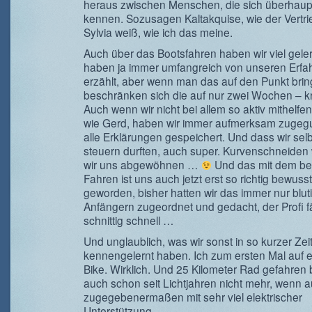
heraus zwischen Menschen, die sich überhaupt
kennen. Sozusagen Kaltakquise, wie der Vertrie
Sylvia weiß, wie ich das meine.
Auch über das Bootsfahren haben wir viel geler
haben ja immer umfangreich von unseren Erf
erzählt, aber wenn man das auf den Punkt bring
beschränken sich die auf nur zwei Wochen – k
Auch wenn wir nicht bei allem so aktiv mithelfe
wie Gerd, haben wir immer aufmerksam zugeg
alle Erklärungen gespeichert. Und dass wir sel
steuern durften, auch super. Kurvenschneiden
wir uns abgewöhnen …
Und das mit dem b
Fahren ist uns auch jetzt erst so richtig bewusst
geworden, bisher hatten wir das immer nur blut
Anfängern zugeordnet und gedacht, der Profi f
schnittig schnell …
Und unglaublich, was wir sonst in so kurzer Zeit
kennengelernt haben. Ich zum ersten Mal auf 
Bike. Wirklich. Und 25 Kilometer Rad gefahren b
auch schon seit Lichtjahren nicht mehr, wenn 
zugegebenermaßen mit sehr viel elektrischer
Unterstützung.