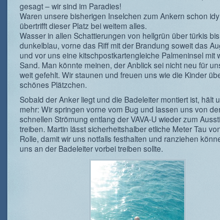
gesagt – wir sind im Paradies!
Waren unsere bisherigen Inselchen zum Ankern schon idyl
übertrifft dieser Platz bei weitem alles.
Wasser in allen Schattierungen von hellgrün über türkis bis
dunkelblau, vorne das Riff mit der Brandung soweit das Au
und vor uns eine kitschpostkartengleiche Palmeninsel mit
Sand. Man könnte meinen, der Anblick sei nicht neu für un
weit gefehlt. Wir staunen und freuen uns wie die Kinder übe
schönes Plätzchen.
Sobald der Anker liegt und die Badeleiter montiert ist, hält 
mehr: Wir springen vorne vom Bug und lassen uns von de
schnellen Strömung entlang der VAVA-U wieder zum Ausst
treiben. Martin lässt sicherheitshalber etliche Meter Tau vo
Rolle, damit wir uns notfalls festhalten und ranziehen könne
uns an der Badeleiter vorbei treiben sollte.