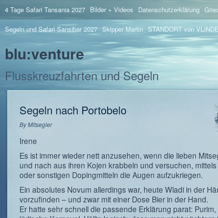
4 Tage Safari Tansania 2027
Bilder + Videos
Datenschutzerklärung
Grie
Segeln und Safari Sansibar 2027
Skipper Martin
STANDORT von VLIND
blu:venture
Flusskreuzfahrten und Segeln
Segeln nach Portobelo
By
Mitsegler
Irene
Es ist immer wieder nett anzusehen, wenn die lieben Mitse
und nach aus ihren Kojen krabbeln und versuchen, mittels
oder sonstigen Dopingmitteln die Augen aufzukriegen.
Ein absolutes Novum allerdings war, heute Wladi in der H
vorzufinden – und zwar mit einer Dose Bier in der Hand.
Er hatte sehr schnell die passende Erklärung parat: Purim,