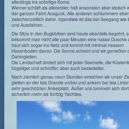
allerdings ins sofortige Koma.
Werner schläft als allererster, hält ansonsten aber stoisch
der ganzen Fahrt Ausguck. Alle anderen schlummern eben
zwischenzeitlich dahin. Irgendwie ist das bei Seegang wie
und Autofahren…
Die Sitze in den Bugkörben sind heute ebenfalls begehrt, s
bekommt man nicht alle paar Minuten eine nasse Dusche 
traut sich sogar ins Netz und kommt mit minimal nassem
Hosenboden davon. Die Sonne scheint und wir genießen 
Dahingleiten.
Die Landschaft ändert sich mit jeder Seemeile, die Küstenli
hügeliger und schroffer, aber auch besiedelter.
Nach ziemlich genau neun Stunden erreichen wir unser Ziel
gleiten an der Isla Grande vorbei und ankern bei Isla Linto
sehr geschützten Ankerplatz. Außer uns tummeln sich dor
sicherlich mehr als fünfzig Yachties.