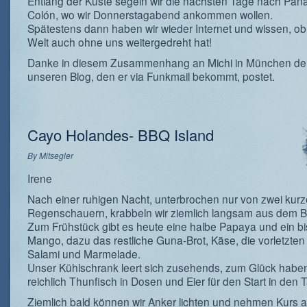
Entlang der Küste segeln wir die nächsten Tage nach Pa
Colón, wo wir Donnerstagabend ankommen wollen.
Spätestens dann haben wir wieder Internet und wissen, ob 
Welt auch ohne uns weitergedreht hat!
Danke in diesem Zusammenhang an Michi in München de
unseren Blog, den er via Funkmail bekommt, postet.
Cayo Holandes- BBQ Island
By
Mitsegler
Irene
Nach einer ruhigen Nacht, unterbrochen nur von zwei kur
Regenschauern, krabbeln wir ziemlich langsam aus dem Be
Zum Frühstück gibt es heute eine halbe Papaya und ein b
Mango, dazu das restliche Guna-Brot, Käse, die vorletzte
Salami und Marmelade.
Unser Kühlschrank leert sich zusehends, zum Glück haben
reichlich Thunfisch in Dosen und Eier für den Start in den 
Ziemlich bald können wir Anker lichten und nehmen Kurs a