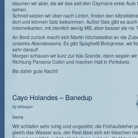
staunen wir aber, als wir das seit den Caymans erste Auto 
sehen.
Schnell setzen wir über nach Linton, finden den klitzeklein
dort und können Salz bekommen. Außer Salz gibt es auch
Internetkarten, mit ziemlich wenig MB, aber besser als nix 
An Bord zurück macht sich Martin höchstselbst an die Zub
unseres Abendessens. Es gibt Spaghetti Bolognese, wir f
sehr darauf!
Morgen schauen wir kurz zur Isla Grande, dann segeln wir 
Richtung Panama Colón und machen Halt in Portobelo.
Bis dahin gute Nacht!
Cayo Holandes – Banedup
By
Mitsegler
Irene
Wir schlafen sehr ruhig und ungestört, die Frühaufsteher p
gleich das Wasser aus, der Rest lässt sich ein bisschen me