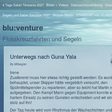
4 Tage Safari Tansania 2027
Bilder + Videos
Datenschutzerklärung
Grie
Segeln und Safari Sansibar 2027
Skipper Martin
STANDORT von VLIND
blu:venture
Flusskreuzfahrten und Segeln
Unterwegs nach Guna Yala
By
Mitsegler
Irene
Zuallererst muss hier etwas richtig gestellt werden: Es wur
behauptet, unser Skipper hätte vergeblich versucht, den
Spülmittelspender zu reparieren, aber so leicht hat Martin n
aufgegeben. Den Kampf Mann gegen Equipment konnte e
hartem Einsatz zu seinen Gunsten entscheiden und wir si
stolz auf ihn!
Der Tag heute wird vom Rhythmus der Wachschichten un