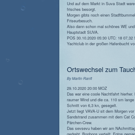
Und auf dem Markt in Suva Stadt ware
frisches besorgt.
Morgen gibts noch einen Stadftbummel
Friseurbesuch.
Also dann schon mal schönes WE und
Hauptstadt SUVA.
POS 30.10.2020 05:30 UTC: 18 07,32 
Yachtclub in der großen Hafenbucht vo
Ortswechsel zum Tauc
By
Martin Ranft
29.10.2020 20:00 MOZ
Das war eine coole Nachtfahrt hierher.
raumer Wind und die ca. 110 sm lange 
Schnitt von 6,3 kn, gesegelt.
Jetzt liegt VAVA-U sit dem Morgen vor
Sandstrand zusammen mit dem Cat Cor
Pärchen-Crew.
Das sevsevu haben wir am NAchmittag
gedreht. Bonbons verteilt, Fotos gema