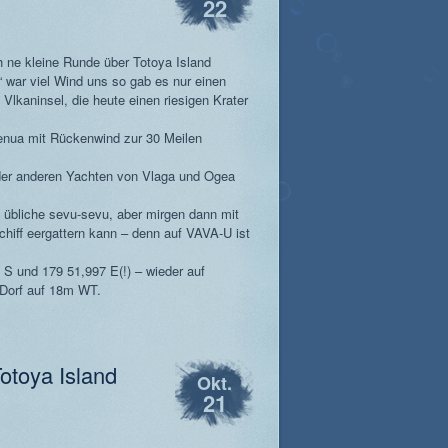
22
h ne kleine Runde über Totoya Island
“ war viel Wind uns so gab es nur einen
Vlkaninsel, die heute einen riesigen Krater
enua mit Rückenwind zur 30 Meilen
 der anderen Yachten von Vlaga und Ogea
 übliche sevu-sevu, aber mirgen dann mit
hiff eergattern kann – denn auf VAVA-U ist
S und 179 51,997 E(!) – wieder auf
Dorf auf 18m WT.
otoya Island
Okt.
21