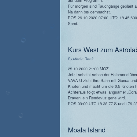
auf dem Programm.
Für morgen sind Tauchgänge geplant a
Na dann bis demnächst.
POS 26.10.2020 07:00 UTC: 18 45,600
Sand.
Kurs West zum Astrola
By
Martin Ranft
25.10.2020 21:00 MOZ
Jetzt scheint schon der Halbmond über
VAVA-U zieht ihre Bahn mit Genua und 
Knoten und macht um die 6,5 Knoten F
Achteraus folgt etwas langsamer „Coral
Draveni ein Rendevuz gene wird.
POS 09:00 UTC 18 38,77 S und 179 2
Moala Island