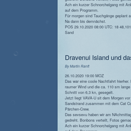
Ach ein kurzer Schnorchelgang mit Ank
auf dem Programm.
Für morgen sind Tauchgänge geplant a
Na dann bis demnächst.
POS 29.10.2020 08:00 UTC: 18 48,101
Sand
Dravenui Island und da
By
Martin Ranft
26.10.2020 19:00 MOZ
Das war eine coole Nachtfahrt hierher.
raumer Wind und die ca. 110 sm lange 
Schnitt von 6,3 kn, gesegelt.
Jetzt liegt VAVA-U sit dem Morgen vor
Sandstrand zusammen mit dem Cat Cor
Pärchen-Crew.
Das sevsevu haben wir am NAchmittag
gedreht. Bonbons verteilt, Fotos gema
Ach ein kurzer Schnorchelgang mit Ank