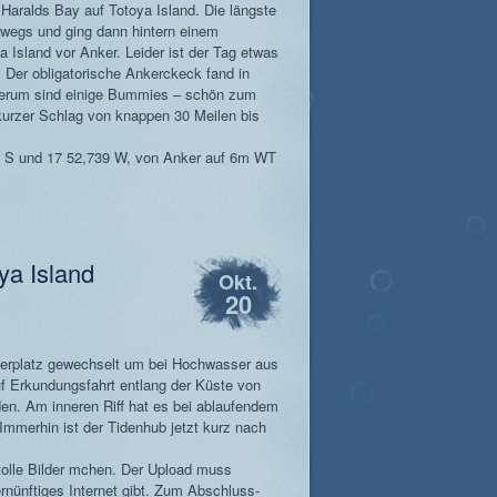
Haralds Bay auf Totoya Island. Die längste
rwegs und ging dann hintern einem
 Island vor Anker. Leider ist der Tag etwas
. Der obligatorische Ankerckeck fand in
herum sind einige Bummies – schön zum
kurzer Schlag von knappen 30 Meilen bis
 S und 17 52,739 W, von Anker auf 6m WT
ya Island
Okt.
20
erplatz gewechselt um bei Hochwasser aus
 Erkundungsfahrt entlang der Küste von
den. Am inneren Riff hat es bei ablaufendem
Immerhin ist der Tidenhub jetzt kurz nach
tolle Bilder mchen. Der Upload muss
ernünftiges Internet gibt. Zum Abschluss-