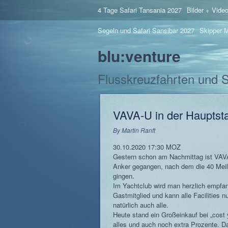
4 Tage Safari Tansania 2027
Bilder + Vide
Segeln und Safari Sansibar 2027
Skipper M
blu:venture
Flusskreuzfahrten und 
VAVA-U in der Haupts
By
Martin Ranft
30.10.2020 17:30 MOZ
Gestern schon am Nachmittag ist VAVA
Anker gegangen, nach dem die 40 Mei
gingen.
Im Yachtclub wird man herzlich empfang
Gastmitglied und kann alle Facilities n
natürlich auch alle.
Heute stand ein Großeinkauf bei „cost
alles und auch noch extra Prozente. Da