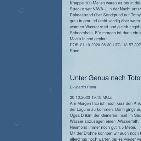
Knappe 100 Meilen waren es bis in die 
Strecke war VAVA-U in der Nacht unte
Palmestrand über Sandgrund auf Totoya
grau in grau nd recht windig aber warm
warmen Wasser statt und gleich rings
Schnorcheln. Für morgen ist dann ein 
Moala Island geplant.
POS 21-10-2020 06:30 UTC: 18 57,397
Sand
Unter Genua nach Toto
By
Martin Ranft
20.10.2020 19:15 MOZ
Am Morgen hab ich noch kurz den Ank
der Lagune zu kommen. Dann gings auf
Ogea Drikim der kleineren Insel im Sü
Wasser sozusagen einen „Wasserfall“. 
Neumond immer noch gut 1,5 Meter.
Mit der Drohne konnten wir auch noch 
allerdings noch warten bis es wieder v