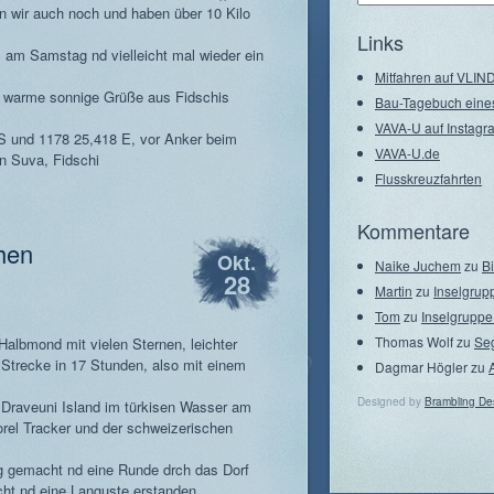
n wir auch noch und haben über 10 Kilo
–
Seegebiete
Links
 am Samstag nd vielleicht mal wieder ein
Mitfahren auf VLI
 warme sonnige Grüße aus Fidschis
Bau-Tagebuch eine
VAVA-U auf Instagr
S und 1178 25,418 E, vor Anker beim
VAVA-U.de
n Suva, Fidschi
Flusskreuzfahrten
Kommentare
hen
Okt.
Naike Juchem
zu
B
28
Martin
zu
Inselgrup
Tom
zu
Inselgruppe
Thomas Wolf
zu
Se
 Halbmond mit vielen Sternen, leichter
Strecke in 17 Stunden, also mit einem
Dagmar Högler
zu
Designed by
Brambling De
 Draveuni Island im türkisen Wasser am
el Tracker und der schweizerischen
 gemacht nd eine Runde drch das Dorf
cht nd eine Languste erstanden.