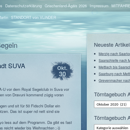
os
Datenschutzerklärung
Griechenland-Ägäis 2026
Impressum
MITFAHRE
artin
STANDORT von VLINDER
Segeln
Neueste Artikel
Merzig nach Saarlo
Saarschleife nach 
tadt SUVA
Okt.
Mettlach bis Saarsc
30
Saarburg nach Mett
Grevenmacher nach
-U vor dem Royal Segelclub in Suva vor
Törntagebuch A
len von Dravuni kommend zügig voran
Törntagebuch
en und sit für 50 Fidschi Dollar ein
Archiv
–
utzen. Das ist super nd nett sind sie
Monate
Törntagebuch A
 yo less auf dem Programm. Da gibt es fast
Törntagebuch
s reicht wieder bis Weihnachten ;-))
Archiv