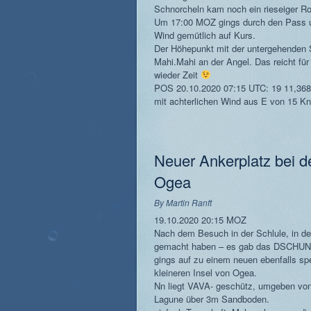
Schnorcheln kam noch ein rieseiger Ro
Um 17:00 MOZ gings durch den Pass un
Wind gemütlich auf Kurs.
Der Höhepunkt mit der untergehenden 
Mahi.Mahi an der Angel. Das reicht für
wieder Zeit
POS 20.10.2020 07:15 UTC: 19 11,368
mit achterlichen Wind aus E von 15 K
Neuer Ankerplatz bei d
Ogea
By
Martin Ranft
19.10.2020 20:15 MOZ
Nach dem Besuch in der Schlule, in der
gemacht haben – es gab das DSCHUN
gings auf zu einem neuen ebenfalls sp
kleineren Insel von Ogea.
Nn liegt VAVA- geschütz, umgeben von v
Lagune über 3m Sandboden.