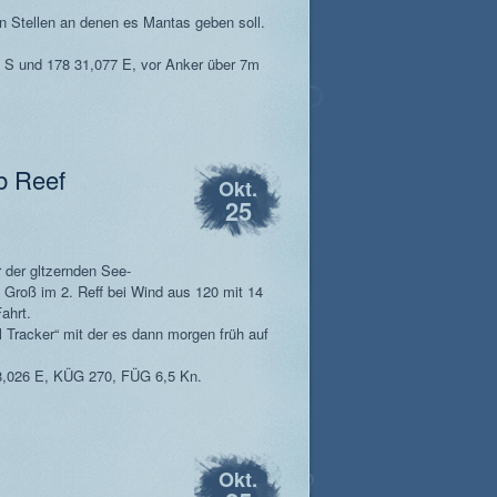
n Stellen an denen es Mantas geben soll.
 S und 178 31,077 E, vor Anker über 7m
b Reef
Okt.
25
 der gltzernden See-
Groß im 2. Reff bei Wind aus 120 mit 14
ahrt.
 Tracker“ mit der es dann morgen früh auf
8,026 E, KÜG 270, FÜG 6,5 Kn.
Okt.