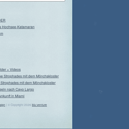
NDER
s Hochsee-Katamaran
am
ilder + Videos
pe Strophades mit dem Mönchskloster
 Strophades mit dem Mönchskloster
geln nach Cayo Largo
Ankunft in Miami
sign
| © Copyright 2026
blu:venture