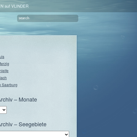
N auf VLINDER
uis
Merzig
hleife
lach
 Saarburg
rchiv – Monate
rchiv – Seegebiete