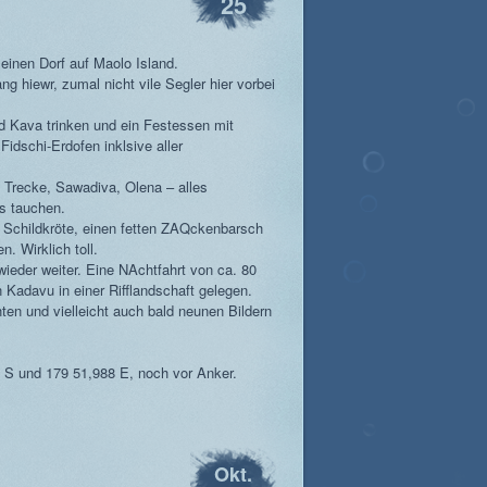
25
einen Dorf auf Maolo Island.
g hiewr, zumal nicht vile Segler hier vorbei
d Kava trinken und ein Festessen mit
dschi-Erdofen inklsive aller
 Trecke, Sawadiva, Olena – alles
s tauchen.
e Schildkröte, einen fetten ZAQckenbarsch
. Wirklich toll.
eder weiter. Eine NAchtfahrt von ca. 80
 Kadavu in einer Rifflandschaft gelegen.
ten und vielleicht auch bald neunen Bildern
S und 179 51,988 E, noch vor Anker.
Okt.