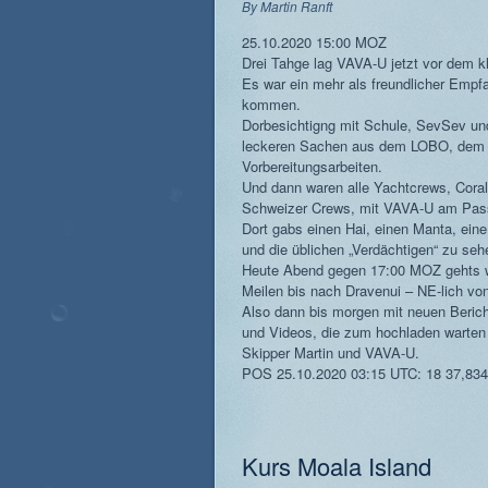
By
Martin Ranft
25.10.2020 15:00 MOZ
Drei Tahge lag VAVA-U jetzt vor dem kl
Es war ein mehr als freundlicher Empfan
kommen.
Dorbesichtigng mit Schule, SevSev un
leckeren Sachen aus dem LOBO, dem Fi
Vorbereitungsarbeiten.
Und dann waren alle Yachtcrews, Coral
Schweizer Crews, mit VAVA-U am Pas
Dort gabs einen Hai, einen Manta, ein
und die üblichen „Verdächtigen“ zu sehen
Heute Abend gegen 17:00 MOZ gehts wi
Meilen bis nach Dravenui – NE-lich von
Also dann bis morgen mit neuen Berich
und Videos, die zum hochladen warten
Skipper Martin und VAVA-U.
POS 25.10.2020 03:15 UTC: 18 37,834 
Kurs Moala Island