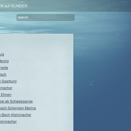
N auf VLINDER
uis
Merzig
hleife
lach
 Saarburg
nmacher
 Ehnen
rew ab Schwebsange
nach Schengen Marina
 Bech-Kleinmacher
venmacher