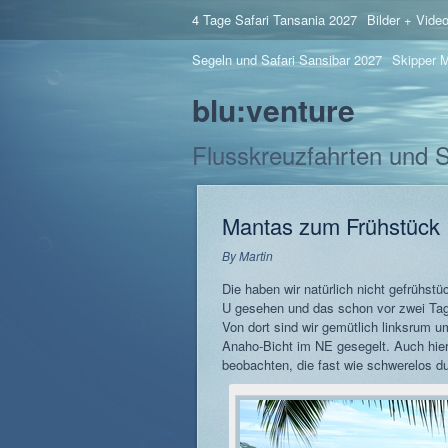
4 Tage Safari Tansania 2027
Bilder + Vide
Segeln und Safari Sansibar 2027
Skipper M
blu:venture
Flusskreuzfahrten und 
Mantas zum Frühstück
By
Martin
Die haben wir natürlich nicht gefrühst
U gesehen und das schon vor zwei Tag
Von dort sind wir gemütlich linksrum 
Anaho-Bicht im NE gesegelt. Auch hie
beobachten, die fast wie schwerelos d