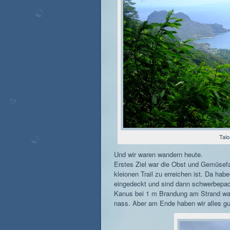
Tai
Und wir waren wandern heute.
Erstes Ziel war die Obst und Gemüsef
kleionen Trail zu erreichen ist. Da ha
eingedeckt und sind dann schwerbepack
Kanus bei 1 m Brandung am Strand war
nass. Aber am Ende haben wir alles gu