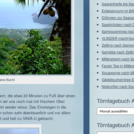
Saarschleife bis Sa
Entspannung im BA
Dillingen zur Saarsc
Saarbrücken nach D
Sarreguemines nac
VLINDER macht ku
Zetting nach Sarre
Sarralbe nach Zetti
Mittersheim nach S
Fauler Tag in Mitte
Xouaxange nach Mi
Gästebucheintrag 
oahe-Bucht
Niderviller nach X
arm, die etwa 20 Minuten zu Fuß über einen
Törntagebuch A
ben wir uns noch mal mit frischem Obst
t wieder retour. Das Einsteigen in die
Törntagebuch
 schon sehr abenteuerlich und vor allem
Archiv
–
t und heil zu VAVA-U gebracht.
Monate
Törntagebuch A
Törntagebuch