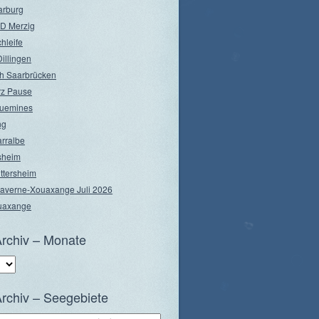
arburg
D Merzig
hleife
illingen
h Saarbrücken
rz Pause
guemines
ng
arralbe
rsheim
ttersheim
Saverne-Xouaxange Juli 2026
ouaxange
rchiv – Monate
rchiv – Seegebiete