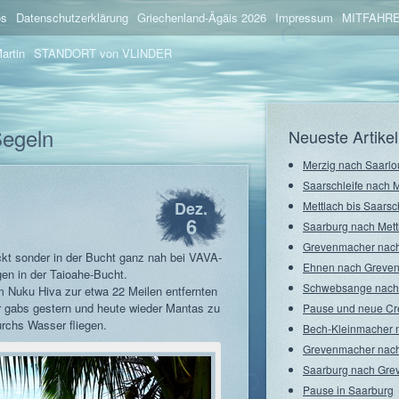
os
Datenschutzerklärung
Griechenland-Ägäis 2026
Impressum
MITFAHRE
artin
STANDORT von VLINDER
Segeln
Neueste Artikel
Merzig nach Saarlo
Saarschleife nach 
Dez.
Mettlach bis Saarsc
6
Saarburg nach Mett
Grevenmacher nach
ückt sonder in der Bucht ganz nah bei VAVA-
Ehnen nach Greve
en in der Taioahe-Bucht.
Schwebsange nach
um Nuku Hiva zur etwa 22 Meilen entfernten
r gabs gestern und heute wieder Mantas zu
Pause und neue C
urchs Wasser fliegen.
Bech-Kleinmacher 
Grevenmacher nach
Saarburg nach Gre
Pause in Saarburg