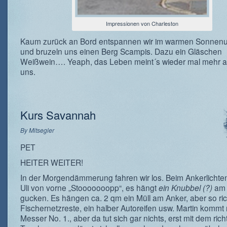
Impressionen von Charleston
Kaum zurück an Bord entspannen wir im warmen Sonnen
und bruzeln uns einen Berg Scampis. Dazu ein Gläschen
Weißwein…. Yeaph, das Leben meint´s wieder mal mehr al
uns.
Kurs Savannah
By
Mitsegler
PET
HEITER WEITER!
In der Morgendämmerung fahren wir los. Beim Ankerlichten
Uli von vorne „Stooooooopp“, es hängt
ein Knubbel (?)
am 
gucken. Es hängen ca. 2 qm ein Müll am Anker, aber so rich
Fischernetzreste, ein halber Autoreifen usw. Martin kommt 
Messer No. 1., aber da tut sich gar nichts, erst mit dem ric