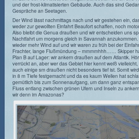
und der frost-klimatisierten Gebäude. Auch das sind Ged
Gespräche an Seetagen.
Der Wind lässt nachmittags nach und wir gestehen ein, das
weder zur gewollten Einfahrt Beaufort schaffen, noch moto
Also bleibt die Genua draußen und wir entscheiden uns sp
Nachtfahrt um morgens gleich in Savannah anzukommen
wieder mehr Wind auf und wir waren zu früh bei der Einfahrt
Frachter, lange Flußmündung – mmmmhhh…… Skipper ha
Plan B auf Lager: wir ankern draußen auf dem Atlantik. Hör
verrückt an, aber wer das Gebiet hier kennt weiß vielleicht
auch einige sm draußen nicht besonders tief ist. Somit wir
in 8 m Tiefe festgemacht und da es kaum Wellen hat schla
gemütlich bis zum Sonnenaufgang, um dann ganz entspa
Fluss entlang zwischen grünen Ufern und Inseln zu ankern
wir denn im Amazonas?