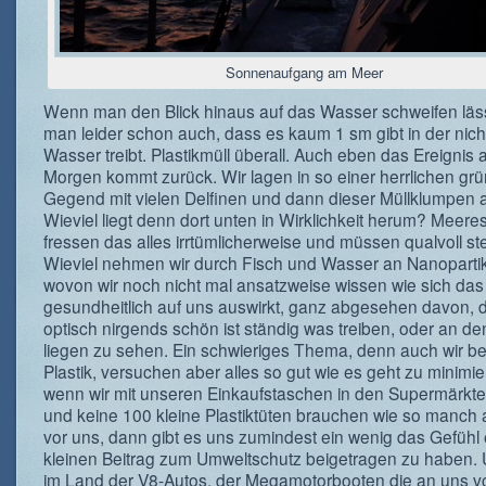
Sonnenaufgang am Meer
Wenn man den Blick hinaus auf das Wasser schweifen läs
man leider schon auch, dass es kaum 1 sm gibt in der nich
Wasser treibt. Plastikmüll überall. Auch eben das Ereignis
Morgen kommt zurück. Wir lagen in so einer herrlichen gr
Gegend mit vielen Delfinen und dann dieser Müllklumpen
Wieviel liegt denn dort unten in Wirklichkeit herum? Mee
fressen das alles irrtümlicherweise und müssen qualvoll s
Wieviel nehmen wir durch Fisch und Wasser an Nanopartik
wovon wir noch nicht mal ansatzweise wissen wie sich das
gesundheitlich auf uns auswirkt, ganz abgesehen davon, 
optisch nirgends schön ist ständig was treiben, oder an de
liegen zu sehen. Ein schwieriges Thema, denn auch wir b
Plastik, versuchen aber alles so gut wie es geht zu minimi
wenn wir mit unseren Einkaufstaschen in den Supermärkt
und keine 100 kleine Plastiktüten brauchen wie so manch 
vor uns, dann gibt es uns zumindest ein wenig das Gefühl
kleinen Beitrag zum Umweltschutz beigetragen zu haben.
im Land der V8-Autos, der Megamotorbooten die an uns v