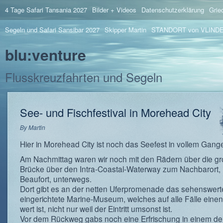
4 Tage Safari Tansania 2027
Bilder + Videos
Datenschutzerklärung
Grie
Segeln und Safari Sansibar 2027
Skipper Martin
STANDORT von VLIND
blu:venture
Flusskreuzfahrten und Segeln
See- und Fischfestival in Morehead City
By
Martin
Hier in Morehead City ist noch das Seefest in vollem Gang
Am Nachmittag waren wir noch mit den Rädern über die g
Brücke über den Intra-Coastal-Waterway zum Nachbarort,
Beaufort, unterwegs.
Dort gibt es an der netten Uferpromenade das sehenswerte,
eingerichtete Marine-Museum, welches auf alle Fälle eine
wert ist, nicht nur weil der Eintritt umsonst ist.
Vor dem Rückweg gabs noch eine Erfrischung in einem de