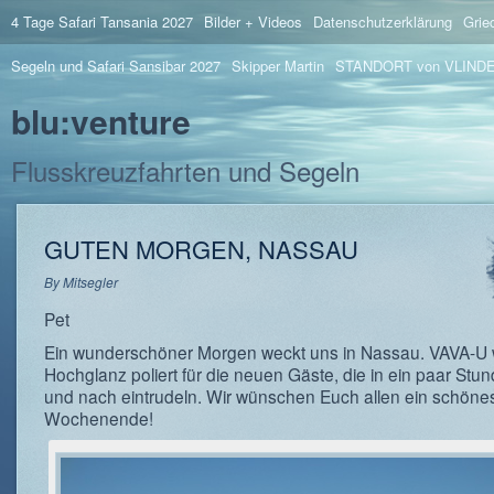
4 Tage Safari Tansania 2027
Bilder + Videos
Datenschutzerklärung
Grie
Segeln und Safari Sansibar 2027
Skipper Martin
STANDORT von VLIND
blu:venture
Flusskreuzfahrten und Segeln
GUTEN MORGEN, NASSAU
By
Mitsegler
Pet
Ein wunderschöner Morgen weckt uns in Nassau. VAVA-U w
Hochglanz poliert für die neuen Gäste, die in ein paar Stu
und nach eintrudeln. Wir wünschen Euch allen ein schöne
Wochenende!