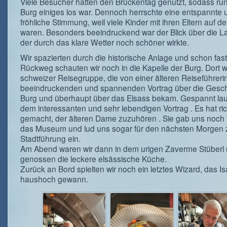
Viele Besucher hatten den Brückentag genutzt, sodass ru
Burg einiges los war. Dennoch herrschte eine entspannte 
fröhliche Stimmung, weil viele Kinder mit ihren Eltern auf d
waren. Besonders beeindruckend war der Blick über die L
der durch das klare Wetter noch schöner wirkte.
Wir spazierten durch die historische Anlage und schon fas
Rückweg schauten wir noch in die Kapelle der Burg. Dort w
schweizer Reisegruppe, die von einer älteren Reiseführeri
beeindruckenden und spannenden Vortrag über die Gesch
Burg und überhaupt über das Elsass bekam. Gespannt lau
dem interessanten und sehr lebendigen Vortrag . Es hat ri
gemacht, der älteren Dame zuzuhören . Sie gab uns noch 
das Museum und lud uns sogar für den nächsten Morgen 
Stadtführung ein.
Am Abend waren wir dann in dem urigen Zaverme Stüberl
genossen die leckere elsässische Küche.
Zurück an Bord spielten wir noch ein letztes Wizard, das Is
haushoch gewann.