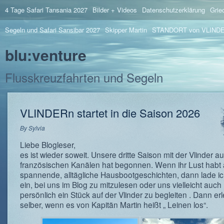
4 Tage Safari Tansania 2027
Bilder + Videos
Datenschutzerklärung
Grie
Segeln und Safari Sansibar 2027
Skipper Martin
STANDORT von VLIND
blu:venture
Flusskreuzfahrten und Segeln
VLINDERn startet in die Saison 2026
By
Sylvia
Liebe Blogleser,
es ist wieder soweit. Unsere dritte Saison mit der Vlinder a
französischen Kanälen hat begonnen. Wenn ihr Lust habt 
spannende, alltägliche Hausbootgeschichten, dann lade i
ein, bei uns im Blog zu mitzulesen oder uns vielleicht auch
persönlich ein Stück auf der Vlinder zu begleiten . Dann erle
selber, wenn es von Kapitän Martin heißt „ Leinen los“.