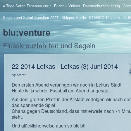
4 Tage Safari Tansania 2027
Bilder + Videos
Datenschutzerklärung
Grie
Segeln und Safari Sansibar 2027
Skipper Martin
STANDORT von VLIND
blu:venture
Flusskreuzfahrten und Segeln
22-2014 Lefkas –Lefkas (3) Juni 2014
By
Martin
Den ersten Abend verbringen wir noch in Lefkas Stadt.
Heute ist ja wieder Fussball am Abend angesagt.
Auf dem großen Platz in der Altstadt verfolgen wir nach d
das spannende Spiel
Ghana gegen Deutschland, dass mittlerweile nach 71 Minu
steht.
Und glücklicherweise auch so bleibt!