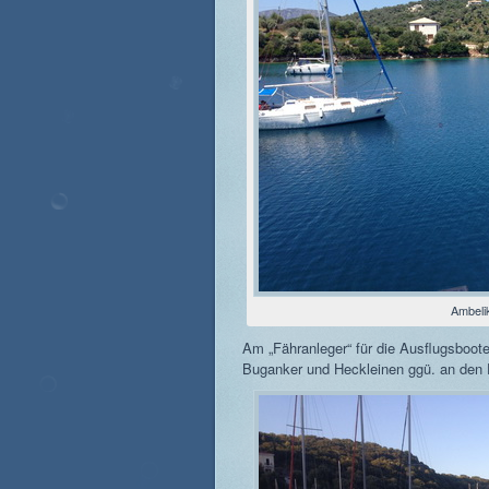
Ambeli
Am „Fähranleger“ für die Ausflugsboote 
Buganker und Heckleinen ggü. an den 