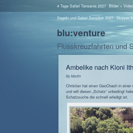
4 Tage Safari Tansania 2027
Bilder + Vide
Segeln und Safari Sansibar 2027
Skipper M
blu:venture
Flusskreuzfahrten und 
Ambelike nach Kioni It
By
Martin
Christian hat einen GeoChash in einer
und will diesen „Schatz“ unbedingt heb
Schatzsuche die schnell erledigt ist.