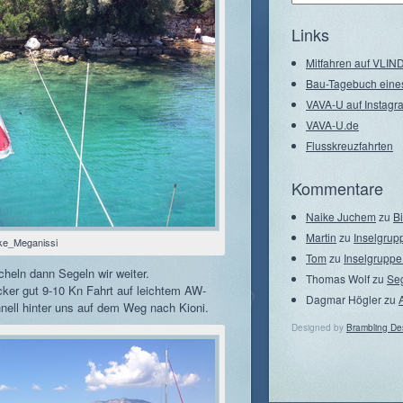
–
Seegebiete
Links
Mitfahren auf VLI
Bau-Tagebuch eine
VAVA-U auf Instagr
VAVA-U.de
Flusskreuzfahrten
Kommentare
Naike Juchem
zu
B
Martin
zu
Inselgrup
ke_Meganissi
Tom
zu
Inselgruppe
heln dann Segeln wir weiter.
Thomas Wolf
zu
Se
ocker gut 9-10 Kn Fahrt auf leichtem AW-
Dagmar Högler
zu
nell hinter uns auf dem Weg nach Kioni.
Designed by
Brambling De