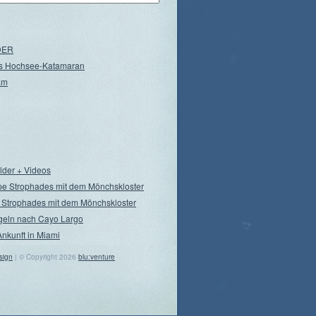
NDER
s Hochsee-Katamaran
am
ilder + Videos
pe Strophades mit dem Mönchskloster
 Strophades mit dem Mönchskloster
geln nach Cayo Largo
Ankunft in Miami
sign
| © Copyright 2026
blu:venture