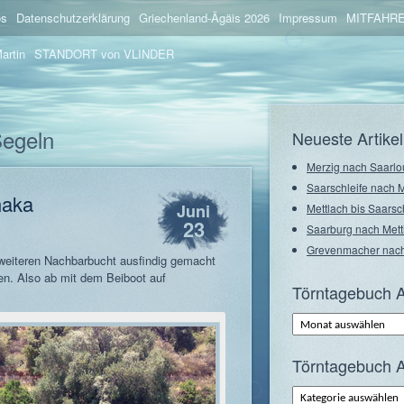
os
Datenschutzerklärung
Griechenland-Ägäis 2026
Impressum
MITFAHRE
artin
STANDORT von VLINDER
Segeln
Neueste Artikel
Merzig nach Saarlo
Saarschleife nach 
haka
Juni
Mettlach bis Saarsc
23
Saarburg nach Mett
Grevenmacher nach
 weiteren Nachbarbucht ausfindig gemacht
en. Also ab mit dem Beiboot auf
Törntagebuch A
Törntagebuch
Archiv
–
Monate
Törntagebuch A
Törntagebuch
Archiv