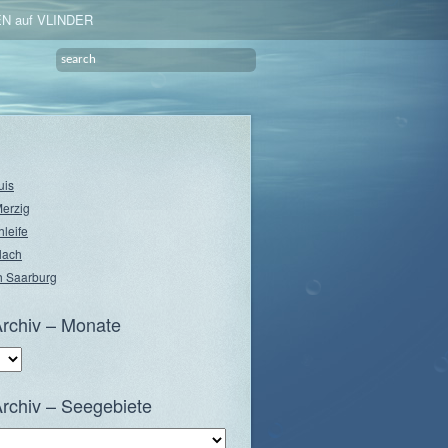
N auf VLINDER
uis
Merzig
hleife
lach
 Saarburg
rchiv – Monate
rchiv – Seegebiete