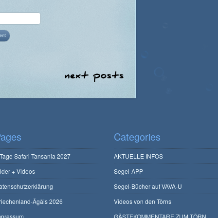
ages
Categories
 Tage Safari Tansania 2027
AKTUELLE INFOS
ilder + Videos
Segel-APP
atenschutzerklärung
Segel-Bücher auf VAVA-U
riechenland-Ägäis 2026
Videos von den Törns
mpressum
GÄSTEKOMMENTARE ZUM TÖRN