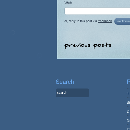
Web
or, reply to this post via
trackback
.
Search
P
4
B
D
G
I