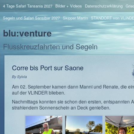
4 Tage Safari Tansania 2027
Bilder + Videos
Datenschutzerklärung
Grie
Segeln und Safari Sansibar 2027
Skipper Martin
STANDORT von VLIND
blu:venture
Flusskreuzfahrten und Segeln
Corre bis Port sur Saone
By
Sylvia
Am 02. September kamen dann Manni und Renate, die e
auf der VLINDER blieben.
Nachmittags konnten sie schon den ersten, entspannten A
strahlendem Sonnenschein an Deck genießen.