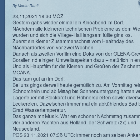
By
Martin Ranft
23,11,2021 18:30 MOZ
Gestern gabs wieder einmal ein Kinoabend im Dorf.
NAchdem alle kleineren technischen Probleme as dem W
wurden und sich die Village-Hall langsam füllte gins los.
Zuerst ein kleiner Zusammenschnitt vom Healthday des
NAchbardorfes von vor zwei Wochen.
Danach als zweiten Vorfilm eine Doku von der OLENA-Cre
Corallen nd einigen Umweltaspekten dazu – natürlich in en
Und als Hauptfilm für die Kleinen und Großen der Zeichentr
MOANA.
Das kam gut an im Dorf.
Bei uns gings derweil heute gemütlich zu. Am Vormittag re
Schnorcheln und ab Mittag bis Sonnenuntergang hatten wi
Lagerfeuer mit Stockbrot und Hühnerspießen sowie diver
Leckereien. Dazwischen immer mal ein abkühlendes Bad 
Grad Wassertemperatur.
Das ganze mit Musik. War ein schöner NAchmittag zusam
vier anderen Yachten aus Holland, der Schwreiz (2x) und
Neuseeland.
POS 23.11.2021 07:3ß UTC: immer noch am selben Ankerpl