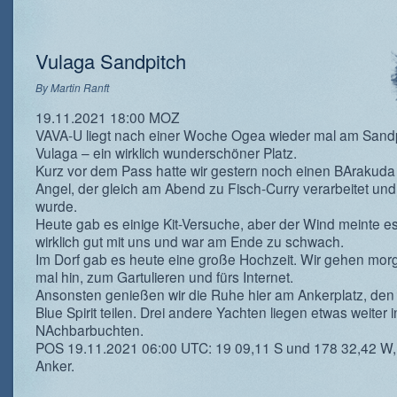
Vulaga Sandpitch
By
Martin Ranft
19.11.2021 18:00 MOZ
VAVA-U liegt nach einer Woche Ogea wieder mal am Sandp
Vulaga – ein wirklich wunderschöner Platz.
Kurz vor dem Pass hatte wir gestern noch einen BArakuda
Angel, der gleich am Abend zu Fisch-Curry verarbeitet und
wurde.
Heute gab es einige Kit-Versuche, aber der Wind meinte es
wirklich gut mit uns und war am Ende zu schwach.
Im Dorf gab es heute eine große Hochzeit. Wir gehen mor
mal hin, zum Gartulieren und fürs Internet.
Ansonsten genießen wir die Ruhe hier am Ankerplatz, den 
Blue Spirit teilen. Drei andere Yachten liegen etwas weiter 
NAchbarbuchten.
POS 19.11.2021 06:00 UTC: 19 09,11 S und 178 32,42 W,
Anker.