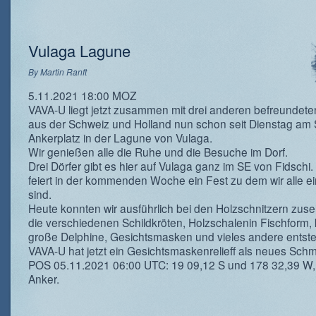
Vulaga Lagune
By
Martin Ranft
5.11.2021 18:00 MOZ
VAVA-U liegt jetzt zusammen mit drei anderen befreundet
aus der Schweiz und Holland nun schon seit Dienstag am
Ankerplatz in der Lagune von Vulaga.
Wir genießen alle die Ruhe und die Besuche im Dorf.
Drei Dörfer gibt es hier auf Vulaga ganz im SE von Fidschi
feiert in der kommenden Woche ein Fest zu dem wir alle e
sind.
Heute konnten wir ausführlich bei den Holzschnitzern zus
die verschiedenen Schildkröten, Holzschalenin Fischform, 
große Delphine, Gesichtsmasken und vieles andere entste
VAVA-U hat jetzt ein Gesichtsmaskenrelieff als neues Sch
POS 05.11.2021 06:00 UTC: 19 09,12 S und 178 32,39 W,
Anker.