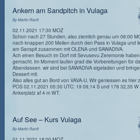
Ankern am Sandpitch in Vulaga
By
Martin Ranft
02.11.2021 17:30 MOZ
Schon nach 27 Stunden, also ziemlich genau um 06:00 MO
nach knappen 200 Meilen durch den Pass in Vulaga und lie
am Sanspit zusammen mit OLENA und SAWADIVA.
Ach einen Besuch im Dorf mit Sevusevu Zeremonie haben
gemacht. Im Moment laufen grad die Vorbereitungen für d
Abendessen. wir sind bei SAWADIVA eigeladen und bring
Dessert mit.
Also alles gut an Bord von VAVA-U. Wir geniessen es hier z
POS 02.11.2021 05:30 UTC: 19 09,14 S und 178 32,35 W 
Ankerplatz af 4 m WT.
Auf See – Kurs Vulaga
By
Martin Ranft
01.11.2021 18:00 MOZ