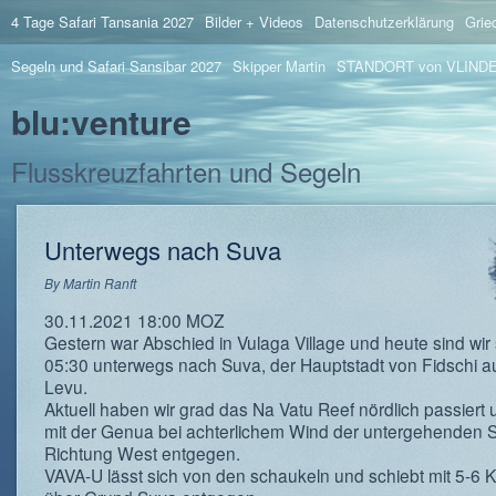
4 Tage Safari Tansania 2027
Bilder + Videos
Datenschutzerklärung
Grie
Segeln und Safari Sansibar 2027
Skipper Martin
STANDORT von VLIND
blu:venture
Flusskreuzfahrten und Segeln
Unterwegs nach Suva
By
Martin Ranft
30.11.2021 18:00 MOZ
Gestern war Abschied in Vulaga Village und heute sind wir 
05:30 unterwegs nach Suva, der Hauptstadt von Fidschi auf
Levu.
Aktuell haben wir grad das Na Vatu Reef nördlich passiert
mit der Genua bei achterlichem Wind der untergehenden 
Richtung West entgegen.
VAVA-U lässt sich von den schaukeln und schiebt mit 5-6 