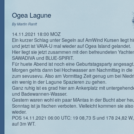
Ogea Lagune
By
Martin Ranft
14.11.2021 18:00 MOZ
Ein kurzer Schlag unter Segeln auf AmWind Kursen liegt hi
und jetzt ist VAVA-U mal wieder auf Ogea Island gelandet.
Hier liegt sie jetzt zusammen mit den befreundeten Yacht
SAWADIVA und BLUE-SPIRIT.
Für huete Abend ist noch eine Geburtstagsparty angesagt
Morgen gehts dann bei Hochwasser am Nachmittag in die 
zum sevusevu. Also am Vormittag Zeit genug um bei Nied
ein wenig in der Lagune Spazieren zu gehen.
Ganz ruhig ist es grad hier am Ankerplatz mit untergehen
und Badewannen-Wasser.
Gestern waren wohl ein paar MAntas in der Bucht aber he
Sonntag ist ja fischen verboten. Vielleicht kommen sie als
wieder.
POS 14.11.2021 06:00 UTC: 19 08,73 S und 178 24,82 W,
auf 3m WT.