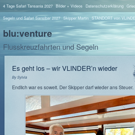
4 Tage Safari Tansania 2027
Bilder + Videos
Datenschutzerklärung
Grie
Segeln und Safari Sansibar 2027
Skipper Martin
STANDORT von VLIND
blu:venture
Flusskreuzfahrten und Segeln
Es geht los – wir VLINDER’n wieder
By
Sylvia
Endlich war es soweit. Der Skipper darf wieder ans Steuer.