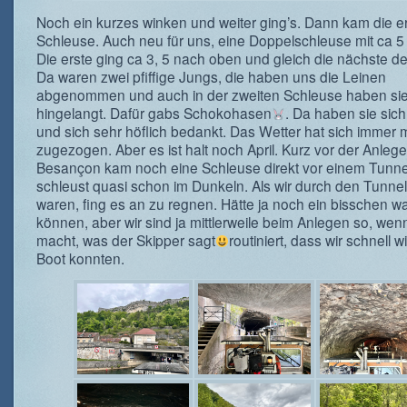
Noch ein kurzes winken und weiter ging’s. Dann kam die e
Schleuse. Auch neu für uns, eine Doppelschleuse mit ca 
Die erste ging ca 3, 5 nach oben und gleich die nächste d
Da waren zwei pfiffige Jungs, die haben uns die Leinen
abgenommen und auch in der zweiten Schleuse haben sie 
hingelangt. Dafür gabs Schokohasen
. Da haben sie sich
und sich sehr höflich bedankt. Das Wetter hat sich immer 
zugezogen. Aber es ist halt noch April. Kurz vor der Anleges
Besançon kam noch eine Schleuse direkt vor einem Tunne
schleust quasi schon im Dunkeln. Als wir durch den Tunne
waren, fing es an zu regnen. Hätte ja noch ein bisschen w
können, aber wir sind ja mittlerweile beim Anlegen so, we
macht, was der Skipper sagt
routiniert, dass wir schnell w
Boot konnten.