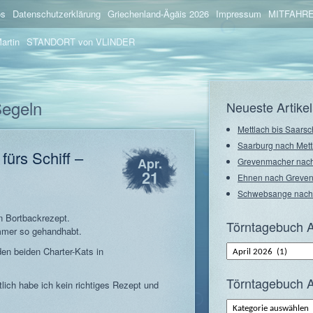
os
Datenschutzerklärung
Griechenland-Ägäis 2026
Impressum
MITFAHRE
artin
STANDORT von VLINDER
Segeln
Neueste Artikel
Mettlach bis Saarsc
Saarburg nach Mett
fürs Schiff –
Apr.
Grevenmacher nach
21
Ehnen nach Greve
Schwebsange nach
n Bortbackrezept.
Törntagebuch A
mmer so gehandhabt.
Törntagebuch
den beiden Charter-Kats in
Archiv
–
Monate
Törntagebuch A
ich habe ich kein richtiges Rezept und
Törntagebuch
Archiv