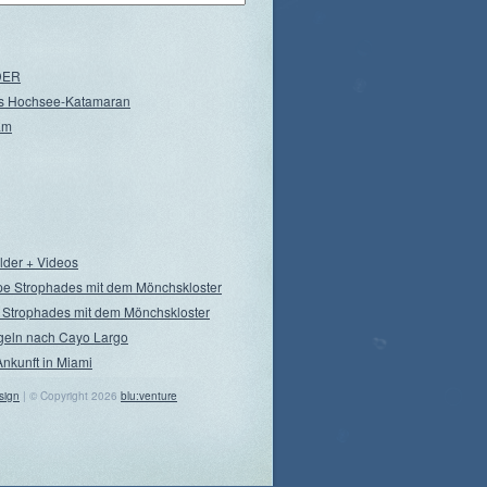
NDER
s Hochsee-Katamaran
am
ilder + Videos
pe Strophades mit dem Mönchskloster
 Strophades mit dem Mönchskloster
geln nach Cayo Largo
Ankunft in Miami
sign
| © Copyright 2026
blu:venture