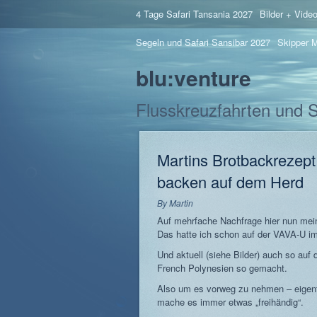
4 Tage Safari Tansania 2027
Bilder + Vide
Segeln und Safari Sansibar 2027
Skipper M
blu:venture
Flusskreuzfahrten und 
Martins Brotbackrezept 
backen auf dem Herd
By
Martin
Auf mehrfache Nachfrage hier nun mei
Das hatte ich schon auf der VAVA-U i
Und aktuell (siehe Bilder) auch so auf 
French Polynesien so gemacht.
Also um es vorweg zu nehmen – eigentl
mache es immer etwas „freihändig“.