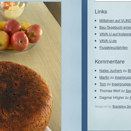
–
Seegebiete
Links
Mitfahren auf VLI
Bau-Tagebuch eine
VAVA-U auf Instagr
VAVA-U.de
Flusskreuzfahrten
Kommentare
Naike Juchem
zu
B
Martin
zu
Inselgrup
Tom
zu
Inselgruppe
Thomas Wolf
zu
Se
Dagmar Högler
zu
Designed by
Brambling De