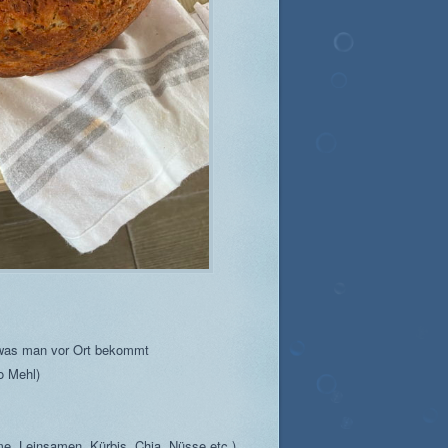
s was man vor Ort bekommt
o Mehl)
e, Leinsamen, Kürbis, Chia, Nüsse etc.)