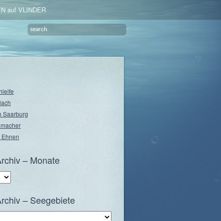
N auf VLINDER
hleife
lach
 Saarburg
nmacher
 Ehnen
rchiv – Monate
rchiv – Seegebiete