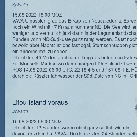
By
Martin
15.08.2022 18:00 MOZ
VAVA-U passiert grad das E-Kap von Neucaledonia. Es we
noch ein Wind mit 17 Kn aus nunmehr NE. Die See wird l
weniger und vermutlich jetzt dann in der Lagunenlandscha
Runden vonn NC-Südküste ganz ruhig werden. Es ist noch
bewölkt aber Nachts ist das fast egal, Sternschnuppen gib
ein anderes mal zu sehen.
Die letzten 45 Meilen geht es entlang des betonnten Fahr
zur Mouselle Marina, wo dann morgen früh einklariert wer
POS 14.08.2022 06:00 UTC: 22 18,4 S und 167 08,1 E, F
durch die Küsztenfahrwasser der Südküste von NC mit GrI
Lifou Island voraus
By
Martin
15.08.2022 06:00 MOZ
Die letzten 12 Stunden waren nicht ganz so flott wie die
davor.Trotzdem hat VAVA-U in den letzten 24 Stunden seit 