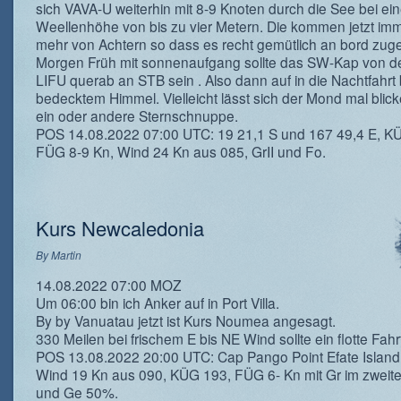
sich VAVA-U weiterhin mit 8-9 Knoten durch die See bei ein
Weellenhöhe von bis zu vier Metern. Die kommen jetzt imm
mehr von Achtern so dass es recht gemütlich an bord zuge
Morgen Früh mit sonnenaufgang sollte das SW-Kap von de
LIFU querab an STB sein . Also dann auf in die Nachtfahrt 
bedecktem Himmel. Vielleicht lässt sich der Mond mal blic
ein oder andere Sternschnuppe.
POS 14.08.2022 07:00 UTC: 19 21,1 S und 167 49,4 E, K
FÜG 8-9 Kn, Wind 24 Kn aus 085, GrII und Fo.
Kurs Newcaledonia
By
Martin
14.08.2022 07:00 MOZ
Um 06:00 bin ich Anker auf in Port Villa.
By by Vanuatau jetzt ist Kurs Noumea angesagt.
330 Meilen bei frischem E bis NE Wind sollte ein flotte Fahr
POS 13.08.2022 20:00 UTC: Cap Pango Point Efate Island
Wind 19 Kn aus 090, KÜG 193, FÜG 6- Kn mit Gr im zweite
und Ge 50%.