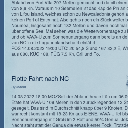
Abfahrt von Port Villa 207 Meilen gemacht und damit einen 
von 8,6 Kn. Voraus in 10 Seemeilen ist das Kap de Pin an 
von Lifou Island, welches schon zu Newcaledonia gehört 
keinen Port of Entry hat. Also gehts noch ein Stück weiter 
Noumea, insgesamt noch 132 Meilen und davon nochmal 
über offene See. Mal sehen was die Wettervorhersage zu 
und ob VAVA-U zum Sonnenuntergang dann bereits an de
von NC in die Lagunenlandschafrt einfährt.
POS 14.08.2022 19:00 UTC: 20 54,8 S und 167 32,2 E, W
aus 080, KÜG 188, FÜG 7,5 Kn, GrII und Fo.
Flotte Fahrt nach NC
By
Martin
14.08.2022 18:00 MOZSeit der Abfahrt heute früh um 06:0
Efate hat VAVA-U 109 Meilen in den zurückliegenden 12 S
gesegelt. Das sind m Durchschnitt knapp über 9 Knoten. 
war recht konstant mit 18-23 Kn aus E-ENE. VAVA-U lief bis
Sonnenuntergang mit Groß im 2.Reff und 50% Genua. Jetzt
Nacht steht statt der Genua die etwas kleiner Fock. Trotzd