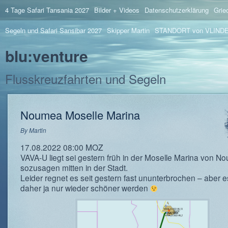
4 Tage Safari Tansania 2027
Bilder + Videos
Datenschutzerklärung
Grie
Segeln und Safari Sansibar 2027
Skipper Martin
STANDORT von VLIND
blu:venture
Flusskreuzfahrten und Segeln
Noumea Moselle Marina
By
Martin
17.08.2022 08:00 MOZ
VAVA-U liegt sei gestern früh in der Moselle Marina von 
sozusagen mitten in der Stadt.
Leider regnet es seit gestern fast ununterbrochen – aber 
daher ja nur wieder schöner werden