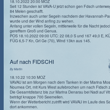
18.10.2022 20:00 MOZ
Seit 12 Stunden ist VAVA-U jetzt schon gen Fdsch unterwe
84 Melen geschafft.
Inzwschen auch unter Segeln nachdem der Havannah-Pas
wurde und der Wnd anfing zu wehen.
Anfang unter vollen Segeln, mittlerweile für die Nacht jedoc
gerefftem Groß und Genua.
POS 18.10.2022 09:00 UTC: 22 08,0 S und 167 49,0 E, K
FÜG 6,5-7 Kn, GrI Ge (70), Wind 13kn aus 145.
Auf nach FIDSCHI
By
Martin
18.10.22 10:30 MOZ
VAVAU ist am Morgen nach dem Tanken in der Marina Mose
Noumea Ort, mit Kurs West aufebrochen um nach Fidsch z
Die Gesamtdistanz bis zur Marina Denarau bei Nadi auf Vit
beträgt knappe 700 Seemeilen.
Wenn der Wetterbericht zutrifft wird VAVAU im Laufe des 
dort ankommen.