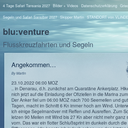
4 Tage Safari Tansania 2027
Bilder + Videos
Datenschutzerklärung
Grie
Segeln und Safari Sansibar 2027
Skipper Martin
STANDORT von VLIND
blu:venture
Flusskreuzfahrten und Segeln
Angekommen…
By
Martin
23.10.2022 06:00 MOZ
.. in Denarau, d.h. zunächst am Quaratäne Ankerplatz. Hik
nich jetzt auf die Einladung der Ofiziellen in die Marina zum
Der Anker fiel um 06:00 MOZ nach 700 Seemeilen und gut
Tagen, macht im Schnitt 6 Kn immer hoch am Wind. Unter
ich einige Segelmanöver mit Reffen und Ausreffen. Zum Sc
letzen 90 Meilen mit Wind bis 27 Kn aber nicht mehr ganz 
vorn. Das war ein flotter Schlußsprint im dunkeln durch die