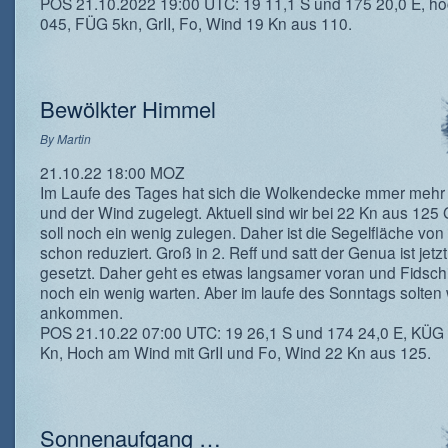
POS 21.10.2022 19:00 UTC: 19 11,1 S und 175 20,0 E, h
045, FÜG 5kn, GrII, Fo, Wind 19 Kn aus 110.
Bewölkter Himmel
By
Martin
21.10.22 18:00 MOZ
Im Laufe des Tages hat sich die Wolkendecke mmer mehr 
und der Wind zugelegt. Aktuell sind wir bei 22 Kn aus 125 
soll noch ein wenig zulegen. Daher ist die Segelfläche vo
schon reduziert. Groß in 2. Reff und satt der Genua ist jetz
gesetzt. Daher geht es etwas langsamer voran und Fidsch
noch ein wenig warten. Aber im laufe des Sonntags solten 
ankommen.
POS 21.10.22 07:00 UTC: 19 26,1 S und 174 24,0 E, KÜG
Kn, Hoch am Wind mit GrII und Fo, Wind 22 Kn aus 125.
Sonnenaufgang …