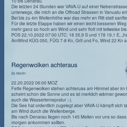
10 bis Denarau.
Die letzten 24 Stunden war VAVA-U auf einer Nebenstrass
unterwegs, die mich an die Offroad Strassen in Vanuatu eri
Bei bis zu 4m Wellenhöhe war das mehr en Ritt statt sanft
Für die letzte Etappe haben wir einen leicht besseren Weg 
mehr ganz so hoch am Wind und sehr flott mit teilweise bis
POS 22.10.2022 07:00 UTC: 18 35,9 S und 178 19,1 E, „ha
AmWind KÜG 050, FÜG 7-8 Kn, GrII und Fo, Wind 22 Kn a
Regenwolken achteraus
By
Martin
22.20.2022 06:00 MOZ
Fette Regenwolken stehen achteruas am Himmel aber im 
scheint schon die Sonne und es ist merklich wärmer gewo
auch die Wassertemepratur ;-).
Die See hat ordentlich zugelegt aber VAVA-U kämpft sich t
am Wind durch die Wellenberge.
Bis nach Denarau liegen noch 145 Meilen vor uns so dass 
morgen ankommen sollten.