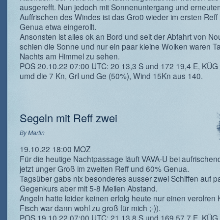
ausgerefft. Nun jedoch mit Sonnenuntergang und erneute
Auffrischen des Windes ist das Gro0 wieder im ersten Reff
Genua etwa eingerollt.
Ansonsten ist alles ok an Bord und seit der Abfahrt von 
schien die Sonne und nur ein paar kleine Wolken waren T
Nachts am Himmel zu sehen.
POS 20.10.22 07:00 UTC: 20 13,3 S und 172 19,4 E, KÜG
umd die 7 Kn, GrI und Ge (50%), Wind 15Kn aus 140.
Segeln mit Reff zwei
By
Martin
19.10.22 18:00 MOZ
Für die heutige Nachtpassage läuft VAVA-U bei aufrische
jetzt unger Groß im zweiten Reff und 60% Genua.
Tagsüber gabs nix besonderes ausser zwei Schiffen auf pa
Gegenkurs aber mit 5-8 Meilen Abstand.
Angeln hatte leider keinen erfolg heute nur einen verolren 
Fisch war dann wohl zu groß für mich ;-)).
POS 19.10.22 07:00 UTC; 21 13,8 S und 169 57,7 E, KÜG