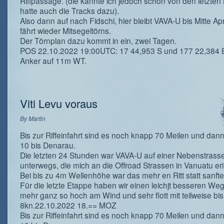
Riffpassage. (die kannte ich jedoch schon von den letzte
hatte auch die Tracks dazu).
Also dann auf nach Fidschi, hier bleibt VAVA-U bis Mitte Apr
fährt wieder Mitsegeltörns.
Der Törnplan dazu kommt in ein, zwei Tagen.
POS 22.10.2022 19:00UTC: 17 44,953 S und 177 22,384 E
Anker auf 11m WT.
Viti Levu voraus
By
Martin
Bis zur Riffeinfahrt sind es noch knapp 70 Meilen und da
10 bis Denarau.
Die letzten 24 Stunden war VAVA-U auf einer Nebenstrass
unterwegs, die mich an die Offroad Strassen in Vanuatu eri
Bei bis zu 4m Wellenhöhe war das mehr en Ritt statt sanft
Für die letzte Etappe haben wir einen leichjt besseren Weg
mehr ganz so hoch am Wind und sehr flott mit teilweise bis
8kn.22.10.2022 18.== MOZ
Bis zur Riffeinfahrt sind es noch knapp 70 Meilen und da