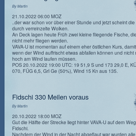
By
Martin
21.10.2022 06:00 MOZ
..der war schon vor über einer Stunde und jetzt scheint di
durch verreinzelte Wolken.
An Deck lagen heute Früh zwei kleine fliegende Fische, di
nicht mehr fliegen werden.
VAVA-U ist momentan auf einem eher östlichen Kurs, damit 
wenn der Wind auffrischt etwas abfallen können und nicht
hoch am Wind laufen müssen.
POS 20.10.2022 19:00 UTC: 19 51,9 S und 173 29,0 E, 
070, FÜG 6,5, GrI Ge (50%), Wind 15 Kn aus 135.
Fidschi 330 Meilen voraus
By
Martin
20.10.2022 18:00 MOZ
Gut die Hälfte der Strecke liegt hinter VAVA-U auf dem We
Fidschi.
Nachdem der Wind in der Nacht abgeflaut war wurden alle