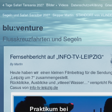
4 Tage Safari Tansania 2027
Bilder + Videos
Datenschutzerklärung
Grie
Segeln und Safari Sansibar 2027
Skipper Martin
STANDORT von VLIND
blu:venture
Flusskreuzfahrten und Segeln
Fernsehbericht auf „INFO-TV-LEIPZIG“
By
Martin
Heute haben wir einen kleinen Filmbeitrag für die Sendun
„Leipzig um 7“ zusammengestellt.
Rückblicke, Ausblicke und „viiieeel Wasser…“ verspricht R
Casus von
info-tv-leipzig.de