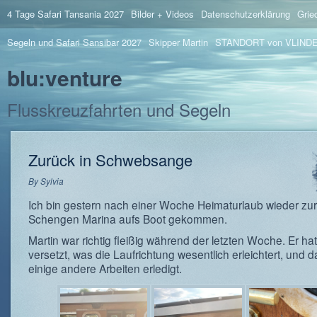
4 Tage Safari Tansania 2027
Bilder + Videos
Datenschutzerklärung
Grie
Segeln und Safari Sansibar 2027
Skipper Martin
STANDORT von VLIND
blu:venture
Flusskreuzfahrten und Segeln
Zurück in Schwebsange
By
Sylvia
Ich bin gestern nach einer Woche Heimaturlaub wieder zur
Schengen Marina aufs Boot gekommen.
Martin war richtig fleißig während der letzten Woche. Er ha
versetzt, was die Laufrichtung wesentlich erleichtert, und 
einige andere Arbeiten erledigt.