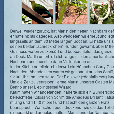
Derweil wieder zurück, hat Martin den netten Nachbarn gef
er hatte nichts dagegen. Also wendeten wir erneut und le
längsseits an dem 30 Meter langen Boot an. Er hatte uns 
seinen beiden „schrecklichen“ Hunden gewarnt, aber Milli
Guinness waren zuckersüß und beobachteten das ganze
an Deck. Martin unterhielt sich lange mit den amerikanisch
Nachbarn und tauschte dann Visitenkarten aus.
In der Küche bereitete ich derweil ein Hühnchen Curry Coc
Nach dem Abendessen waren wir gespannt auf das Schiff
22.00 Uhr kommen sollte. Der Platz war jedenfalls ewig lan
Um die Zeit zu vertreiben, lernte Martin unseren Gästen M
Benno unser Lieblingsspiel Wizard.
Kaum hatten wir angefangen, näherte sich ein wundersch
beleuchteter Koloss von Schiff, die Amadeus Brilliant. Tats
m lang und 11.40 m breit und hat echt den ganzen Platz
beansprucht. War schon beeindruckend, wie die das Teil d
eingeparkt und angelegt hatten. Martin und der Nachbar 