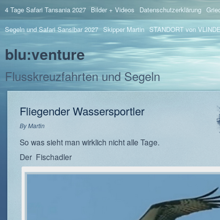
4 Tage Safari Tansania 2027
Bilder + Videos
Datenschutzerklärung
Grie
Segeln und Safari Sansibar 2027
Skipper Martin
STANDORT von VLIND
blu:venture
Flusskreuzfahrten und Segeln
Fliegender Wassersportler
By
Martin
So was sieht man wirklich nicht alle Tage.
Der Fischadler