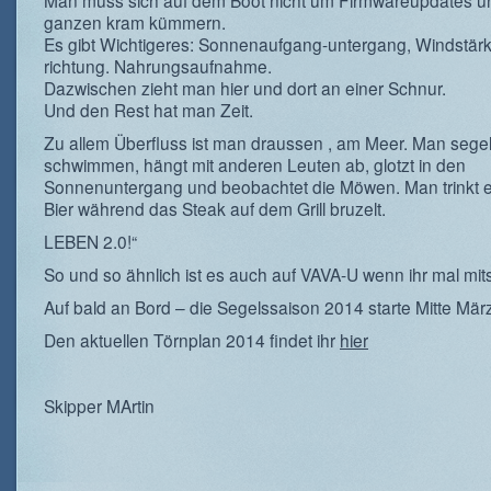
Man muss sich auf dem Boot nicht um Firmwareupdates u
ganzen kram kümmern.
Es gibt Wichtigeres: Sonnenaufgang-untergang, Windstärk
richtung. Nahrungsaufnahme.
Dazwischen zieht man hier und dort an einer Schnur.
Und den Rest hat man Zeit.
Zu allem Überfluss ist man draussen , am Meer. Man segel
schwimmen, hängt mit anderen Leuten ab, glotzt in den
Sonnenuntergang und beobachtet die Möwen. Man trinkt e
Bier während das Steak auf dem Grill bruzelt.
LEBEN 2.0!“
So und so ähnlich ist es auch auf VAVA-U wenn ihr mal mits
Auf bald an Bord – die Segelssaison 2014 starte Mitte März
Den aktuellen Törnplan 2014 findet ihr
hier
Skipper MArtin