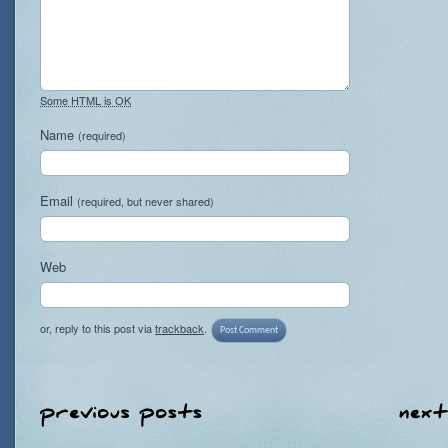
Some HTML is OK
Name
(required)
Email
(required, but never shared)
Web
or, reply to this post via
trackback
.