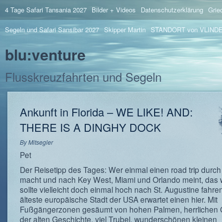
4 Tage Safari Tansania 2027
Bilder + Videos
Datenschutzerklärung
Grie
Segeln und Safari Sansibar 2027
Skipper Martin
STANDORT von VLIND
blu:venture
Flusskreuzfahrten und Segeln
Ankunft in Florida – WE LIKE! AND:
THERE IS A DINGHY DOCK
By
Mitsegler
Pet
Der Reisetipp des Tages: Wer einmal einen road trip durch
macht und nach Key West, Miami und Orlando meint, das 
sollte vielleicht doch einmal hoch nach St. Augustine fahren
älteste europäische Stadt der USA erwartet einen hier. Mit
Fußgängerzonen gesäumt von hohen Palmen, herrlichen
der alten Geschichte, viel Trubel, wunderschönen kleinen