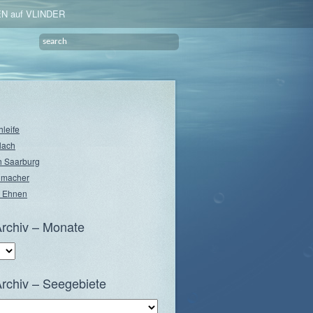
N auf VLINDER
hleife
lach
 Saarburg
nmacher
 Ehnen
rchiv – Monate
rchiv – Seegebiete