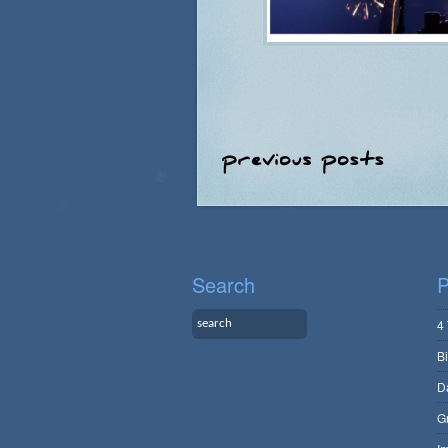
Search
P
4
B
D
G