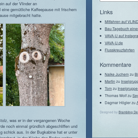
in auf der Vlinder an
–
Seegebiete
 eine gemütliche Kaffeepause mit frischem
Links
ause mitgebracht hatte.
Mitfahren auf VLI
Bau-Tagebuch eine
VAVA-U auf Instagr
VAVA-U.de
Flusskreuzfahrten
Kommentare
Naike Juchem
zu
B
Martin
zu
Inselgrup
Tom
zu
Inselgruppe
Thomas Wolf
zu
Se
Dagmar Högler
zu
Designed by
Brambling De
 Stolz, was er in der vergangenen Woche
rde noch einmal gründlich abgeschliffen und
htig schick aus. In der Bugkabine hat er unter
ingebaut, in der Küche den Boden weiter