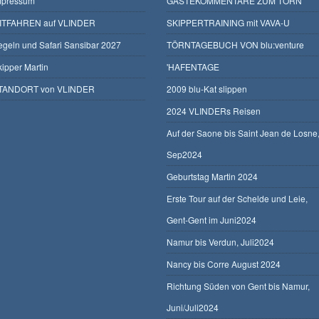
mpressum
GÄSTEKOMMENTARE ZUM TÖRN
ITFAHREN auf VLINDER
SKIPPERTRAINING mit VAVA-U
egeln und Safari Sansibar 2027
TÖRNTAGEBUCH VON blu:venture
kipper Martin
'HAFENTAGE
TANDORT von VLINDER
2009 blu-Kat slippen
2024 VLINDERs Reisen
Auf der Saone bis Saint Jean de Losne
Sep2024
Geburtstag Martin 2024
Erste Tour auf der Schelde und Leie,
Gent-Gent im Juni2024
Namur bis Verdun, Juli2024
Nancy bis Corre August 2024
Richtung Süden von Gent bis Namur,
Juni/Juli2024