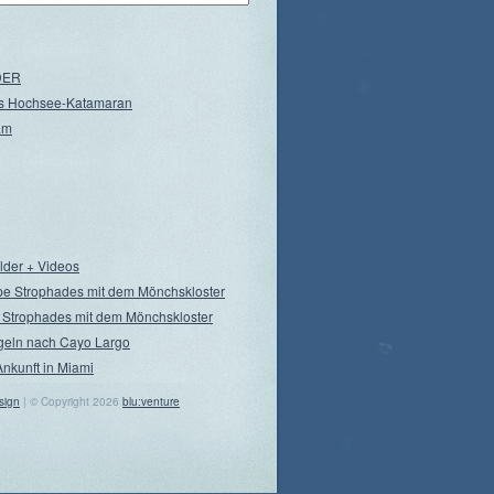
NDER
s Hochsee-Katamaran
am
ilder + Videos
pe Strophades mit dem Mönchskloster
 Strophades mit dem Mönchskloster
geln nach Cayo Largo
Ankunft in Miami
sign
| © Copyright 2026
blu:venture