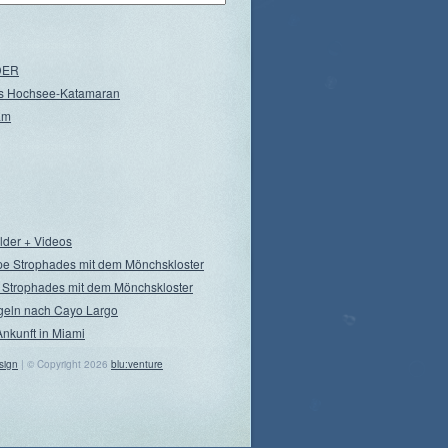
NDER
s Hochsee-Katamaran
am
ilder + Videos
pe Strophades mit dem Mönchskloster
 Strophades mit dem Mönchskloster
geln nach Cayo Largo
Ankunft in Miami
sign
| © Copyright 2026
blu:venture