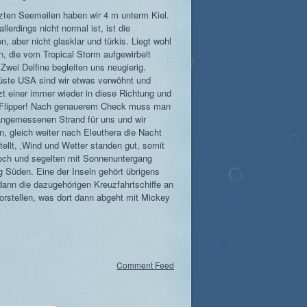
tzten Seemeilen haben wir 4 m unterm Kiel.
erdings nicht normal ist, ist die
, aber nicht glasklar und türkis. Liegt wohl
, die vom Tropical Storm aufgewirbelt
Zwei Delfine begleiten uns neugierig.
küste USA sind wir etwas verwöhnt und
zt einer immer wieder in diese Richtung und
, Flipper! Nach genauerem Check muss man
 angemessenen Strand für uns und wir
, gleich weiter nach Eleuthera die Nacht
ellt, ‚Wind und Wetter standen gut, somit
 hoch und segelten mit Sonnenuntergang
ng Süden. Eine der Inseln gehört übrigens
ann die dazugehörigen Kreuzfahrtschiffe an
rstellen, was dort dann abgeht mit Mickey
Comment Feed