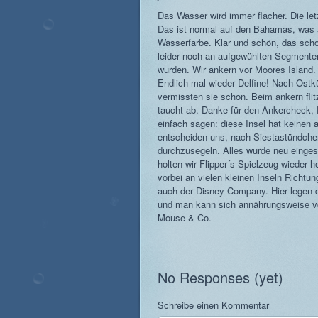
Das Wasser wird immer flacher. Die le
Das ist normal auf den Bahamas, was all
Wasserfarbe. Klar und schön, das schon
leider noch an aufgewühlten Segmenten
wurden. Wir ankern vor Moores Island. 
Endlich mal wieder Delfine! Nach Ost
vermissten sie schon. Beim ankern flit
taucht ab. Danke für den Ankercheck
einfach sagen: diese Insel hat keinen
entscheiden uns, nach Siestastündchen
durchzusegeln. Alles wurde neu eingest
holten wir Flipper´s Spielzeug wieder
vorbei an vielen kleinen Inseln Richtu
auch der Disney Company. Hier legen d
und man kann sich annährungsweise vo
Mouse & Co.
No Responses (yet)
Schreibe einen Kommentar