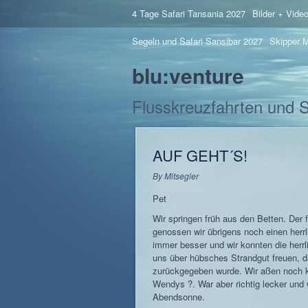
4 Tage Safari Tansania 2027
Bilder + Vide
Segeln und Safari Sansibar 2027
Skipper M
blu:venture
Flusskreuzfahrten und 
AUF GEHT´S!
By
Mitsegler
Pet
Wir springen früh aus den Betten. Der
genossen wir übrigens noch einen herr
immer besser und wir konnten die her
uns über hübsches Strandgut freuen, 
zurückgegeben wurde. Wir aßen noch 
Wendys ?. War aber richtig lecker und 
Abendsonne.