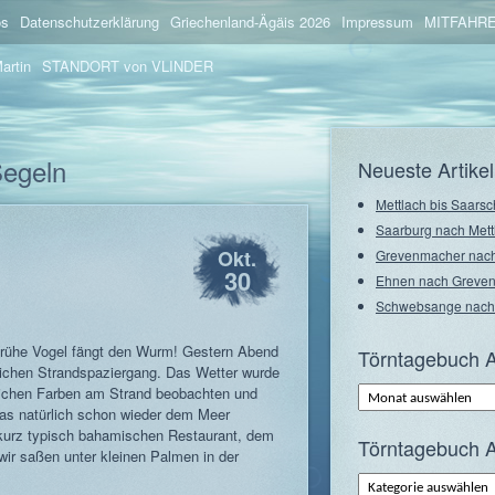
os
Datenschutzerklärung
Griechenland-Ägäis 2026
Impressum
MITFAHRE
artin
STANDORT von VLINDER
Segeln
Neueste Artikel
Mettlach bis Saarsc
Saarburg nach Mett
Okt.
Grevenmacher nach
30
Ehnen nach Greve
Schwebsange nach
 frühe Vogel fängt den Wurm! Gestern Abend
Törntagebuch A
lichen Strandspaziergang. Das Wetter wurde
Törntagebuch
rlichen Farben am Strand beobachten und
Archiv
das natürlich schon wieder dem Meer
–
Monate
kurz typisch bahamischen Restaurant, dem
Törntagebuch A
wir saßen unter kleinen Palmen in der
Törntagebuch
Archiv