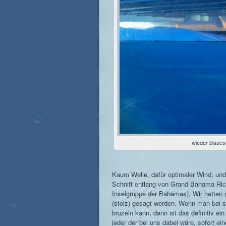
wieder blaues
Kaum Welle, dafür optimaler Wind, und 
Schnitt entlang von Grand Bahama Ric
Inselgruppe der Bahamas). Wir hatten
(stolz) gesagt werden. Wenn man bei 
bruzeln kann, dann ist das definitiv e
jeder der bei uns dabei wäre, sofort 