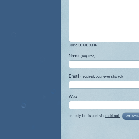
Some HTML is OK
Name
(required)
Email
(required, but never shared)
Web
or, reply to this post via
trackback
.