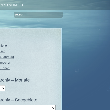
N auf VLINDER
hleife
lach
 Saarburg
nmacher
 Ehnen
rchiv – Monate
rchiv – Seegebiete