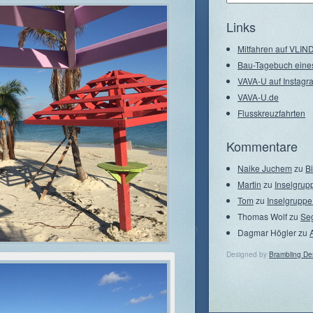
–
Seegebiete
Links
Mitfahren auf VLI
Bau-Tagebuch eine
VAVA-U auf Instagr
VAVA-U.de
Flusskreuzfahrten
Kommentare
Naike Juchem
zu
B
Martin
zu
Inselgrup
Tom
zu
Inselgruppe
Thomas Wolf
zu
Se
Dagmar Högler
zu
Designed by
Brambling De