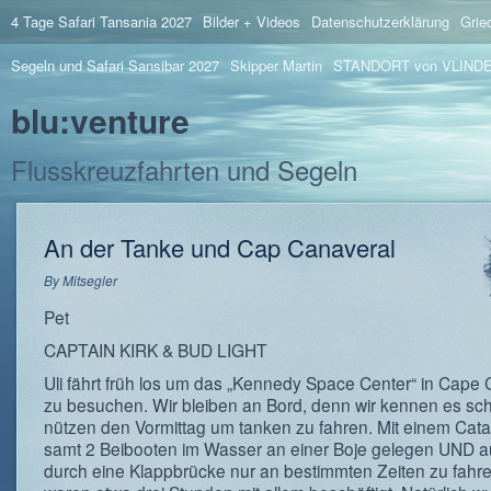
4 Tage Safari Tansania 2027
Bilder + Videos
Datenschutzerklärung
Grie
Segeln und Safari Sansibar 2027
Skipper Martin
STANDORT von VLIND
blu:venture
Flusskreuzfahrten und Segeln
An der Tanke und Cap Canaveral
By
Mitsegler
Pet
CAPTAIN KIRK & BUD LIGHT
Uli fährt früh los um das „Kennedy Space Center“ in Cape
zu besuchen. Wir bleiben an Bord, denn wir kennen es sc
nützen den Vormittag um tanken zu fahren. Mit einem Ca
samt 2 Beibooten im Wasser an einer Boje gelegen UND 
durch eine Klappbrücke nur an bestimmten Zeiten zu fahre