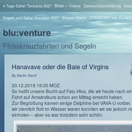
4 Tage Safari Tansania 2027
Bilder + Videos
Datenschutzerklärung
Grie
Segeln und Safari Sansibar 2027
Skipper Martin
STANDORT von VLIND
blu:venture
Flusskreuzfahrten und Segeln
Hanavave oder die Baie of Virgins
By
Martin Ranft
20.12.2018 19:30 MOZ
So heißt unsere Bucht auf Fatu Hiva, die wir heute nach ein
Fahrt auf Amwindkurs schon am Mittag erreicht haben.
Zur Begrüßung kamen einige Delphine bei VAVA-U vorbei
wir ziemlich flott im Wasser waren konnten wir sie jedoch n
einholen – aber es war trotzdem sehr schön.