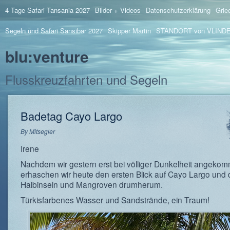
4 Tage Safari Tansania 2027
Bilder + Videos
Datenschutzerklärung
Grie
Segeln und Safari Sansibar 2027
Skipper Martin
STANDORT von VLIND
blu:venture
Flusskreuzfahrten und Segeln
Badetag Cayo Largo
By
Mitsegler
Irene
Nachdem wir gestern erst bei völliger Dunkelheit angekom
erhaschen wir heute den ersten Blick auf Cayo Largo und 
Halbinseln und Mangroven drumherum.
Türkisfarbenes Wasser und Sandstrände, ein Traum!