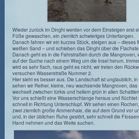
Wieder zurück im Dinghi werden vor dem Einsteigen erst e
Füße gewaschen, ein ziemlich schwieriges Unterfangen.
Danach fahren wir ein kurzes Stück, steigen aus – dieses 
weißen Sand – und schieben das Dinghi über die Flachstel
Danach geht es in die Fahrstraßen durch die Mangroven, w
auf der Suche nach einem Weg um die Insel herum. Immer
wird es sehr flach, raus geht es nicht, wir treten den Rüc
versuchen Wasserstraße Nummer 2.
Hier sieht es besser aus. Die Landschaft ist unglaublich, i
sehen wir Reiher, kleine, neu wachsende Mangroven, das
wechselt zwischen türkis und hellem grün in allen Schattie
Vor uns schießt eine Wasserschlange heraus und flüchtet 
schnell in Richtung Unterschlupf. Wir sehen einen Rochen
zwei ziemlich große Ammenhaie, die auf dem Grund vor un
und, in der üblichen Ruhe gestört, sehr schnell die Flossen
Hand nehmen und das Weite suchen.