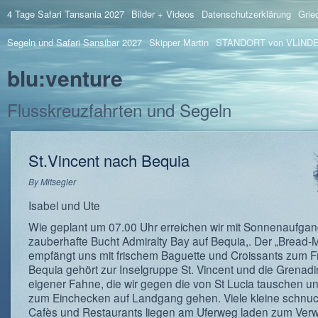
4 Tage Safari Tansania 2027
Bilder + Videos
Datenschutzerklärung
Grie
Segeln und Safari Sansibar 2027
Skipper Martin
STANDORT von VLIND
blu:venture
Flusskreuzfahrten und Segeln
St.Vincent nach Bequia
By
Mitsegler
Isabel und Ute
Wie geplant um 07.00 Uhr erreichen wir mit Sonnenaufgan
zauberhafte Bucht Admiralty Bay auf Bequia,. Der „Bread-
empfängt uns mit frischem Baguette und Croissants zum F
Bequia gehört zur Inselgruppe St. Vincent und die Grenadi
eigener Fahne, die wir gegen die von St Lucia tauschen u
zum Einchecken auf Landgang gehen. Viele kleine schnuc
Cafès und Restaurants liegen am Uferweg laden zum Verwe