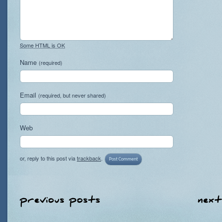
Some HTML is OK
Name
(required)
Email
(required, but never shared)
Web
or, reply to this post via
trackback
.