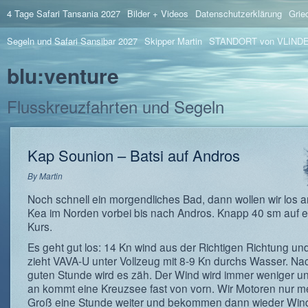
4 Tage Safari Tansania 2027
Bilder + Videos
Datenschutzerklärung
Grie
Segeln und Safari Sansibar 2027
Skipper Martin
STANDORT von VLIND
blu:venture
Flusskreuzfahrten und Segeln
Kap Sounion – Batsi auf Andros
By
Martin
Noch schnell ein morgendliches Bad, dann wollen wir los a
Kea im Norden vorbei bis nach Andros. Knapp 40 sm auf e
Kurs.
Es geht gut los: 14 Kn wind aus der Richtigen Richtung un
zieht VAVA-U unter Vollzeug mit 8-9 Kn durchs Wasser. Na
guten Stunde wird es zäh. Der Wind wird immer weniger u
an kommt eine Kreuzsee fast von vorn. Wir Motoren nur m
Groß eine Stunde weiter und bekommen dann wieder Wind