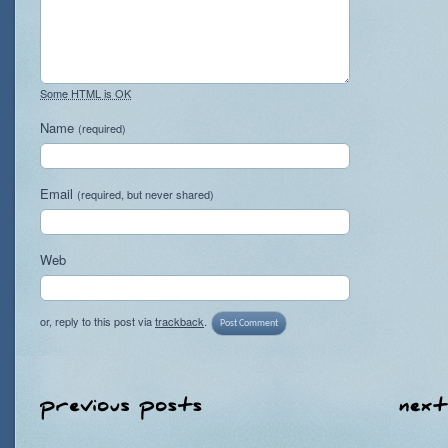
Some HTML is OK
Name
(required)
Email
(required, but never shared)
Web
or, reply to this post via
trackback
.