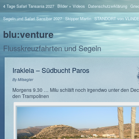
4 Tage Safari Tansania 2027
Bilder + Videos
Datenschutzerklärung
Grie
Segeln und Safari Sansibar 2027
Skipper Martin
STANDORT von VLIND
blu:venture
Flusskreuzfahrten und Segeln
Irakleia – Südbucht Paros
By
Mitsegler
Morgens 9.30 … Milu schläft noch irgendwo unter den De
den Trampolinen