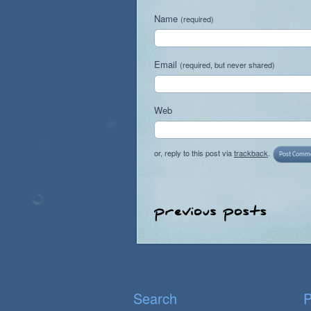
Name
(required)
Email
(required, but never shared)
Web
or, reply to this post via
trackback
.
Search
P