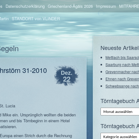
os
Datenschutzerklärung
Griechenland-Ägäis 2026
Impressum
MITFAHRE
artin
STANDORT von VLINDER
Segeln
Neueste Artikel
Mettlach bis Saarsc
Saarburg nach Mett
hrstörn 31-2010
Dez.
Grevenmacher nach
22
Ehnen nach Greve
Schwebsange nach
Törntagebuch A
t. Lucia
Törntagebuch
Archiv
 Mike ein. Ursprünglich wollten die beiden
–
en und bis Törnbeginn in einem Hotel
Monate
Törntagebuch A
atisieren.
Törntagebuch
Europa einen Strich durch die Rechnung
Archiv