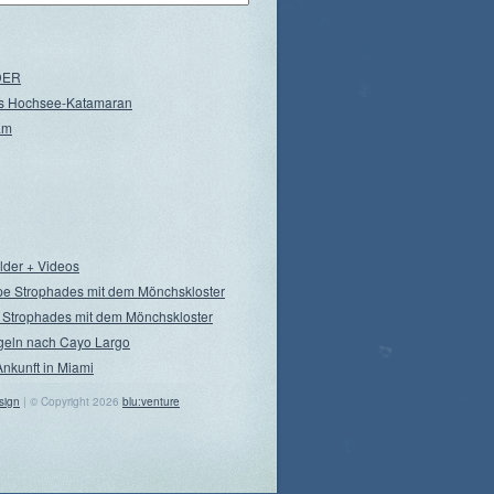
NDER
s Hochsee-Katamaran
am
ilder + Videos
pe Strophades mit dem Mönchskloster
 Strophades mit dem Mönchskloster
geln nach Cayo Largo
Ankunft in Miami
sign
| © Copyright 2026
blu:venture