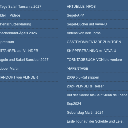
 Tage Safari Tansania 2027
AKTUELLE INFOS
ilder + Videos
Segel-APP
atenschutzerklärung
Segel-Bücher auf VAVA-U
riechenland-Ägäis 2026
Videos von den Törns
mpressum
GÄSTEKOMMENTARE ZUM TÖRN
ITFAHREN auf VLINDER
SKIPPERTRAINING mit VAVA-U
egeln und Safari Sansibar 2027
TÖRNTAGEBUCH VON blu:venture
kipper Martin
'HAFENTAGE
TANDORT von VLINDER
2009 blu-Kat slippen
2024 VLINDERs Reisen
Auf der Saone bis Saint Jean de Losne
Sep2024
Geburtstag Martin 2024
Erste Tour auf der Schelde und Leie,