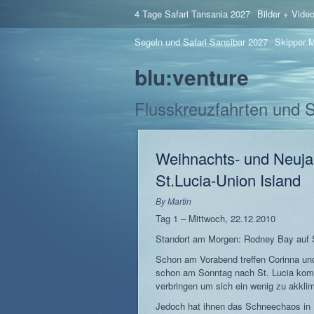
4 Tage Safari Tansania 2027
Bilder + Vide
Segeln und Safari Sansibar 2027
Skipper M
blu:venture
Flusskreuzfahrten und 
Weihnachts- und Neuja
St.Lucia-Union Island
By
Martin
Tag 1 – Mittwoch, 22.12.2010
Standort am Morgen: Rodney Bay auf S
Schon am Vorabend treffen Corinna und
schon am Sonntag nach St. Lucia komm
verbringen um sich ein wenig zu akklim
Jedoch hat ihnen das Schneechaos in 