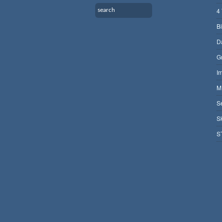
4
B
D
G
I
M
S
S
S