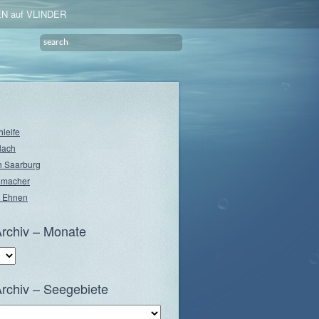
N auf VLINDER
hleife
lach
 Saarburg
nmacher
 Ehnen
rchiv – Monate
rchiv – Seegebiete