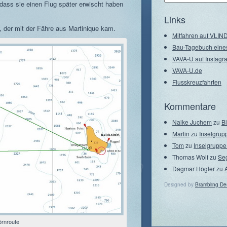
dass sie einen Flug später erwischt haben
–
Seegebiete
Links
, der mit der Fähre aus Martinique kam.
Mitfahren auf VLI
Bau-Tagebuch eine
VAVA-U auf Instagr
VAVA-U.de
Flusskreuzfahrten
Kommentare
Naike Juchem
zu
B
Martin
zu
Inselgrup
Tom
zu
Inselgruppe
Thomas Wolf
zu
Se
Dagmar Högler
zu
Designed by
Brambling De
örnroute