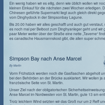
Ein wenig haben wir es eilig, denn wie üblich wollen wir no
kleinen Einkauf für die nächsten zwei Wochen erledigen. 
Chinesen geführte Supermarkt liegt auch gleich direkt ge
vom Dinghydock in der Simpsonbay Lagune.
Bis 20.00 haben wir alles geschafft und auch gut verstaut,
es noch mal per Beiboot zum Dinghyanleger geht und wir g
paar Meter weiter über der Straße eine nette „Taverne“ find
es canadische Hausmannskost gibt, die allen super schme
Simpson Bay nach Anse Marcel
By
Martin
Vorm Frühstück werden noch die Gasflaschen abgeholt u
bei den Behörden an der Brücke ausklariert. Wir wollen ja a
französische Seite von St. Martin.
Unser Ziel nach der obligatorischen Sicherheitseinweisung 
Anse Marcel im Nordwesten von St. Martin, gute 13 sm entf
Trotz leichtem Wind setzten wir das Groß nur um 2 Reff un