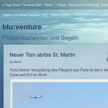
4 Tage Safari Tansania 2027
Bilder + Videos
Datenschutzerklärung
Grie
Segeln und Safari Sansibar 2027
Skipper Martin
STANDORT von VLIND
blu:venture
Flusskreuzfahrten und Segeln
Neuer Törn ab/bis St. Martin
By
Martin
Trotz kleiner Verspätung des Fliegers aus Paris ist dann d
Crew seit fünf an Bord.