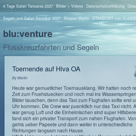
4 Tage Safari Tansania 2027
Bilder + Videos
Datenschutzerklärung
Grie
Segeln und Safari Sansibar 2027
Skipper Martin
STANDORT von VLIND
blu:venture
Flusskreuzfahrten und Segeln
Toernende auf Hiva OA
By
Martin
Heute war gemuetlicher Toernausklang. Wir hatten noch re
Zeit zum Fruehstuecken und noch mal ins Wasserspringe
Bilder tauschen, denn das Taxi zum Flughafen sollte erst 
Uhr kommen. Die Crew war puenktlich nur das Taxi nicht. 
war genug Luft und die Einheimischen sind super Hilfsbere
fand sich ein privater Transport zum nahen Flughafen. Von
gehts ueber Papeete und dann weiter in unterschiedliche
Richtungen langsam nach Hause.