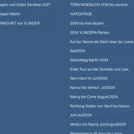
egeln und Safari Sansibar 2027
TÖRNTAGEBUCH VON blu:venture
kipper Martin
'HAFENTAGE
TANDORT von VLINDER
2009 blu-Kat slippen
2024 VLINDERs Reisen
Auf der Saone bis Saint Jean de Losne
Sep2024
Geburtstag Martin 2024
Erste Tour auf der Schelde und Leie,
Gent-Gent im Juni2024
Namur bis Verdun, Juli2024
Nancy bis Corre August 2024
Richtung Süden von Gent bis Namur,
Juni/Juli2024
Verdun bis Nancy Juli/August2024
Winterlager in St.Jean de Losne