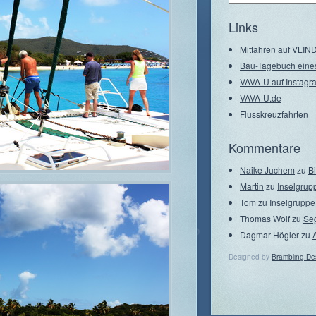
–
Seegebiete
Links
Mitfahren auf VLI
Bau-Tagebuch eine
VAVA-U auf Instagr
VAVA-U.de
Flusskreuzfahrten
Kommentare
Naike Juchem
zu
B
Martin
zu
Inselgrup
Tom
zu
Inselgruppe
Thomas Wolf
zu
Se
Dagmar Högler
zu
Designed by
Brambling De