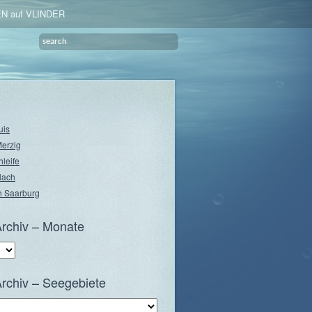
N auf VLINDER
uis
Merzig
hleife
lach
 Saarburg
rchiv – Monate
rchiv – Seegebiete