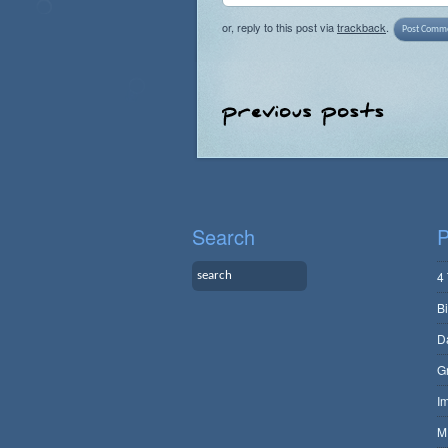
or, reply to this post via
trackback
.
Search
P
4
B
D
G
I
M