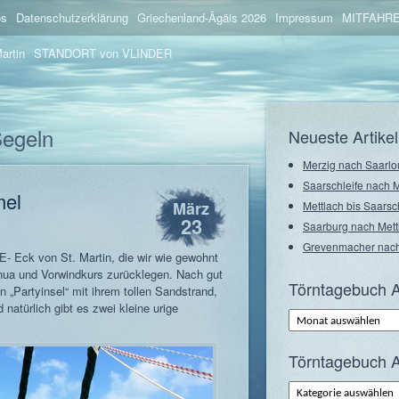
os
Datenschutzerklärung
Griechenland-Ägäis 2026
Impressum
MITFAHRE
artin
STANDORT von VLINDER
Segeln
Neueste Artikel
Merzig nach Saarlo
Saarschleife nach 
nel
März
Mettlach bis Saarsc
23
Saarburg nach Mett
Grevenmacher nach
E- Eck von St. Martin, die wir wie gewohnt
ua und Vorwindkurs zurücklegen. Nach gut
Törntagebuch A
en „Partyinsel“ mit ihrem tollen Sandstrand,
atürlich gibt es zwei kleine urige
Törntagebuch
Archiv
–
Monate
Törntagebuch A
Törntagebuch
Archiv