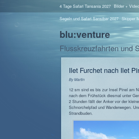
4 Tage Safari Tansania 2027
Bilder + Vide
Segeln und Safari Sansibar 2027
Skipper M
blu:venture
Flusskreuzfahrten und 
Ilet Furchet nach Ilet Pi
By
Martin
12 sm sind es bis zur Insel Pinel am N
nach dem Frühstück diesmal unter Gen
2 Stunden fällt der Anker vor der klein
Schnorchelpfad und Wanderwegen. Und n
Strandbuden.