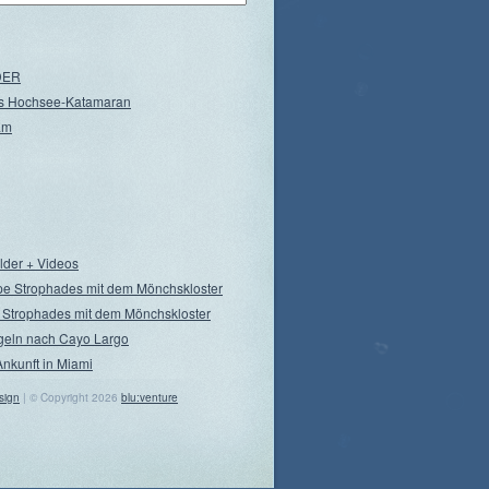
NDER
s Hochsee-Katamaran
am
ilder + Videos
pe Strophades mit dem Mönchskloster
 Strophades mit dem Mönchskloster
geln nach Cayo Largo
Ankunft in Miami
sign
| © Copyright 2026
blu:venture