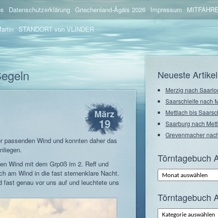
os
Datenschutzerklärung
Griechenland-Ägäis 2026
Impressum
MITFAHRE
artin
STANDORT von VLINDER
Segeln
Neueste Artikel
Merzig nach Saarlo
Saarschleife nach 
März
Mettlach bis Saarsc
19
Saarburg nach Mett
Grevenmacher nach
per passenden Wind und konnten daher das
nliegen.
Törntagebuch A
oten Wind mit dem Grp0ß im 2. Reff und
Törntagebuch
ch am Wind in die fast sternenklare Nacht.
Archiv
d fast genau vor uns auf und leuchtete uns
–
Monate
Törntagebuch A
Törntagebuch
Archiv