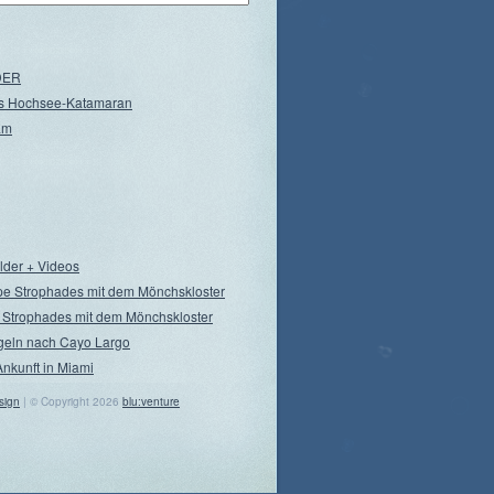
NDER
s Hochsee-Katamaran
am
ilder + Videos
pe Strophades mit dem Mönchskloster
 Strophades mit dem Mönchskloster
geln nach Cayo Largo
Ankunft in Miami
sign
| © Copyright 2026
blu:venture