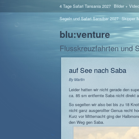
4 Tage Safari Tansania 2027
Bilder + Vide
Segeln und Safari Sansibar 2027
Skipper M
blu:venture
Flusskreuzfahrten und 
auf See nach Saba
By
Martin
Leider hatten wir nicht gerade den su
ca. 85 sm entfernte Saba nicht direkt a
So segelten wir also bei bis zu 18 Kn
nicht ganz ausgerollter Genua recht ho
Kurz vor Mitternacht ging der Halbmon
den Weg gen Saba.