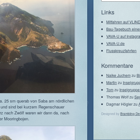
–
Seegebiete
Links
Mitfahren auf VLI
Bau-Tagebuch eine
VAVA-U auf Instagr
VAVA-U.de
Flusskreuzfahrten
Kommentare
Naike Juchem
zu
B
Martin
zu
Inselgrup
Tom
zu
Inselgruppe
Thomas Wolf
zu
Se
a. 25 sm querab von Saba am nördlichen
Dagmar Högler
zu
und sind bei kurzem Regenschauer
rz nach Zwölf waren wir dann da, nach
Designed by
Brambling De
er Mooringbojen.