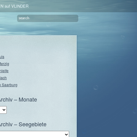
N auf VLINDER
uis
Merzig
hleife
lach
 Saarburg
rchiv – Monate
rchiv – Seegebiete