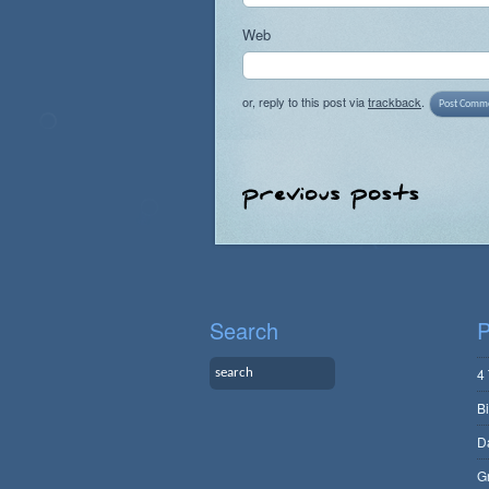
Web
or, reply to this post via
trackback
.
Search
P
4
B
D
G