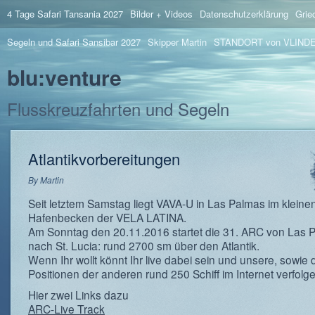
4 Tage Safari Tansania 2027
Bilder + Videos
Datenschutzerklärung
Grie
Segeln und Safari Sansibar 2027
Skipper Martin
STANDORT von VLIND
blu:venture
Flusskreuzfahrten und Segeln
Atlantikvorbereitungen
By
Martin
Seit letztem Samstag liegt VAVA-U in Las Palmas im kleine
Hafenbecken der VELA LATINA.
Am Sonntag den 20.11.2016 startet die 31. ARC von Las 
nach St. Lucia: rund 2700 sm über den Atlantik.
Wenn Ihr wollt könnt Ihr live dabei sein und unsere, sowie 
Positionen der anderen rund 250 Schiff im Internet verfolg
Hier zwei Links dazu
ARC-Live Track