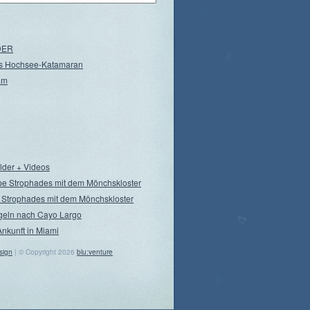
NDER
s Hochsee-Katamaran
am
ilder + Videos
pe Strophades mit dem Mönchskloster
 Strophades mit dem Mönchskloster
geln nach Cayo Largo
Ankunft in Miami
sign
| © Copyright 2026
blu:venture