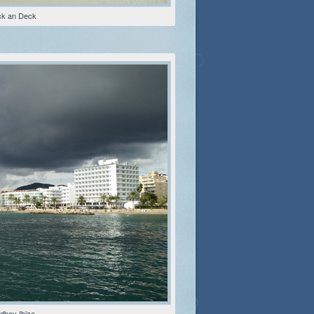
k an Deck
dbay Ibiza