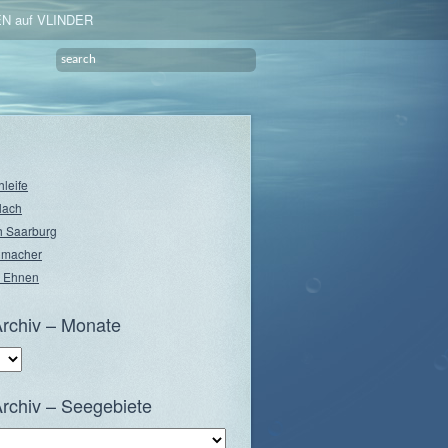
N auf VLINDER
hleife
lach
 Saarburg
nmacher
 Ehnen
rchiv – Monate
rchiv – Seegebiete