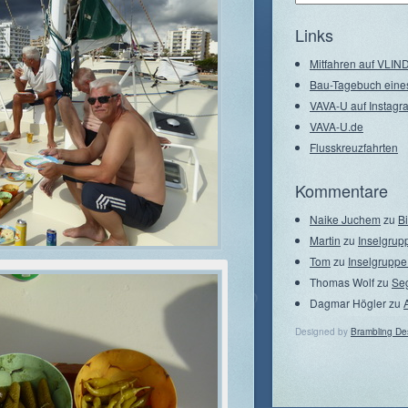
–
Seegebiete
Links
Mitfahren auf VLI
Bau-Tagebuch eine
VAVA-U auf Instagr
VAVA-U.de
Flusskreuzfahrten
Kommentare
Naike Juchem
zu
B
Martin
zu
Inselgrup
Tom
zu
Inselgruppe
Thomas Wolf
zu
Se
Dagmar Högler
zu
Designed by
Brambling De