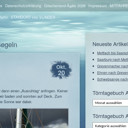
os
Datenschutzerklärung
Griechenland-Ägäis 2026
Impressum
MITFAHRE
artin
STANDORT von VLINDER
Segeln
Neueste Artikel
Mettlach bis Saarsc
Saarburg nach Mett
Okt.
Grevenmacher nach
20
Ehnen nach Greve
Schwebsange nach
 dann einen „Ausruhtag“ anfingen. Keiner
Törntagebuch A
 wir baden und sonnten auf Deck. Zum
Törntagebuch
ie Sonne war dabei.
Archiv
–
Monate
Törntagebuch A
Törntagebuch
Archiv