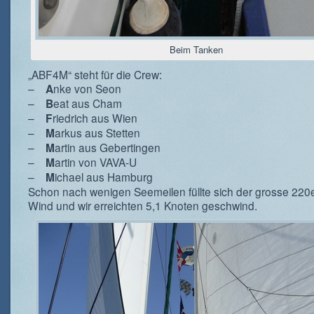
Beim Tanken
„ABF4M“ steht für die Crew:
–
nke von Seon
A
–
eat aus Cham
B
–
riedrich aus Wien
F
–
arkus aus Stetten
M
–
artin aus Gebertingen
M
–
artin von VAVA-U
M
–
ichael aus Hamburg
M
Schon nach wenigen Seemeilen füllte sich der grosse 220e
Wind und wir erreichten 5,1 Knoten geschwind.