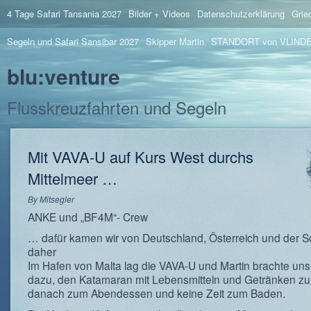
4 Tage Safari Tansania 2027
Bilder + Videos
Datenschutzerklärung
Grie
Segeln und Safari Sansibar 2027
Skipper Martin
STANDORT von VLIND
blu:venture
Flusskreuzfahrten und Segeln
Mit VAVA-U auf Kurs West durchs
Mittelmeer …
By
Mitsegler
ANKE und „BF4M“- Crew
… dafür kamen wir von Deutschland, Österreich und der 
daher
Im Hafen von Malta lag die VAVA-U und Martin brachte uns
dazu, den Katamaran mit Lebensmitteln und Getränken zu
danach zum Abendessen und keine Zeit zum Baden.