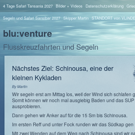
4 Tage Safari Tansania 2027
Bilder + Videos
Datenschutzerklärung
Grie
Segeln und Safari Sansibar 2027
Skipper Martin
STANDORT von VLIND
blu:venture
Flusskreuzfahrten und Segeln
Nächstes Ziel: Schinousa, eine der
kleinen Kykladen
By
Martin
Wir segeln erst am Mittag los, weil der Wind sich schlafen g
Somit können wir noch mal ausgiebig Baden und das SUP
ausprobieren.
Dann gehen wir Anker auf für die 15 Sm bis Schinousa.
Im ersten Reff und unter Fock runden wir das Südkap gen 
Mit zwei Wenden auf dem Weg nach Schinousa sind wir n