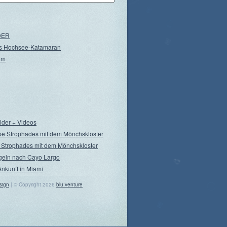
NDER
s Hochsee-Katamaran
am
ilder + Videos
pe Strophades mit dem Mönchskloster
 Strophades mit dem Mönchskloster
geln nach Cayo Largo
Ankunft in Miami
sign
| © Copyright 2026
blu:venture