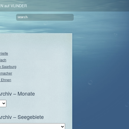
N auf VLINDER
hleife
lach
 Saarburg
nmacher
 Ehnen
rchiv – Monate
rchiv – Seegebiete