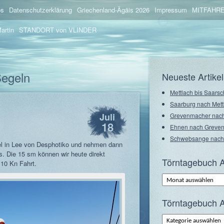
os
Datenschutzerklärung
Griechenland-Ägäis 2026
Impressum
MITFAHRE
artin
STANDORT von VLINDER
Segeln
Neueste Artikel
Mettlach bis Saarsc
Saarburg nach Mett
Juli
Grevenmacher nach
18
Ehnen nach Greve
Schwebsange nach
gel in Lee von Desphotiko und nehmen dann
. Die 15 sm können wir heute direkt
Törntagebuch A
 10 Kn Fahrt.
Törntagebuch
Archiv
–
Monate
Törntagebuch A
Törntagebuch
Archiv