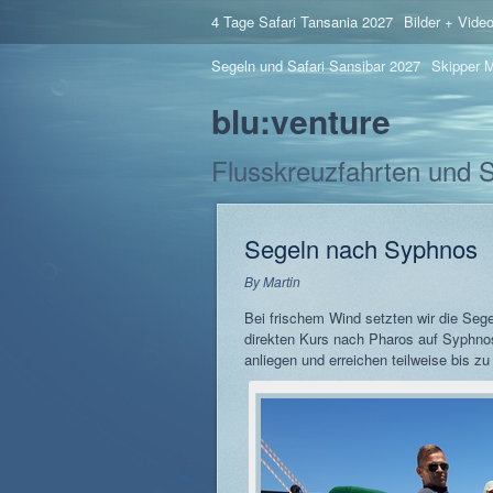
4 Tage Safari Tansania 2027
Bilder + Vide
Segeln und Safari Sansibar 2027
Skipper M
blu:venture
Flusskreuzfahrten und 
Segeln nach Syphnos
By
Martin
Bei frischem Wind setzten wir die Se
direkten Kurs nach Pharos auf Syphnos
anliegen und erreichen teilweise bis zu