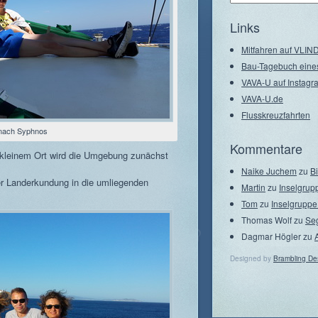
–
Seegebiete
Links
Mitfahren auf VLI
Bau-Tagebuch eine
VAVA-U auf Instagr
VAVA-U.de
Flusskreuzfahrten
 nach Syphnos
Kommentare
 kleinem Ort wird die Umgebung zunächst
Naike Juchem
zu
B
er Landerkundung in die umliegenden
Martin
zu
Inselgrup
Tom
zu
Inselgruppe
Thomas Wolf
zu
Se
Dagmar Högler
zu
Designed by
Brambling De