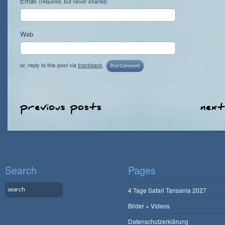
Email
(required, but never shared)
Web
or, reply to this post via
trackback
.
Search
Pages
4 Tage Safari Tansania 2027
Bilder + Videos
Datenschutzerklärung