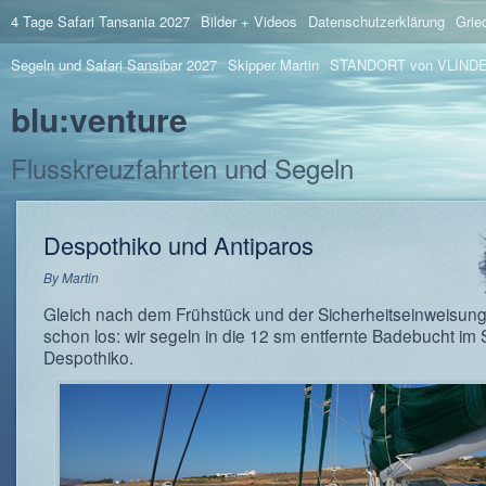
4 Tage Safari Tansania 2027
Bilder + Videos
Datenschutzerklärung
Grie
Segeln und Safari Sansibar 2027
Skipper Martin
STANDORT von VLIND
blu:venture
Flusskreuzfahrten und Segeln
Despothiko und Antiparos
By
Martin
Gleich nach dem Frühstück und der Sicherheitseinweisung
schon los: wir segeln in die 12 sm entfernte Badebucht im
Despothiko.