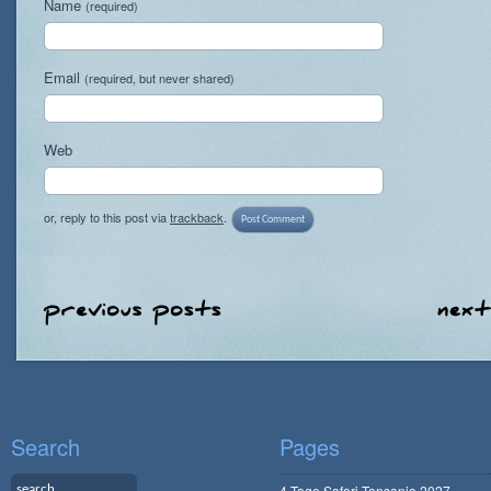
Name
(required)
Email
(required, but never shared)
Web
or, reply to this post via
trackback
.
Search
Pages
4 Tage Safari Tansania 2027