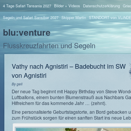
4 Tage Safari Tansania 2027
Bilder + Videos
Datenschutzerklärung
Grie
Segeln und Safari Sansibar 2027
Skipper Martin
STANDORT von VLIND
blu:venture
Flusskreuzfahrten und Segeln
Vathy nach Agnistiri – Badebucht im SW
von Agnistiri
By
geli
Der neue Tag beginnt mit Happy Birthday von Steve Wond
Luftballons, einem bunten Blumenstrauß aus Nachbars Ga
Hilfreichem für das kommende Jahr … (zehnt).
Eine personalisierte Geburtstagstorte, an Bord gebacken 
zum Frühstück sorgen für einen sanften Start ins neue Leb