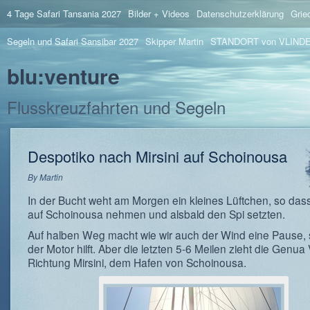
4 Tage Safari Tansania 2027
Bilder + Videos
Datenschutzerklärung
Grie
Segeln und Safari Sansibar 2027
Skipper Martin
STANDORT von VLIND
blu:venture
Flusskreuzfahrten und Segeln
Despotiko nach Mirsini auf Schoinousa
By
Martin
In der Bucht weht am Morgen ein kleines Lüftchen, so dass
auf Schoinousa nehmen und alsbald den Spi setzten.
Auf halben Weg macht wie wir auch der Wind eine Pause,
der Motor hilft. Aber die letzten 5-6 Meilen zieht die Genua
Richtung Mirsini, dem Hafen von Schoinousa.