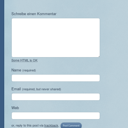
Schreibe einen Kommentar
Some HTML is OK
Name
(required)
Email
(required, but never shared)
Web
or, reply to this post via
trackback
.