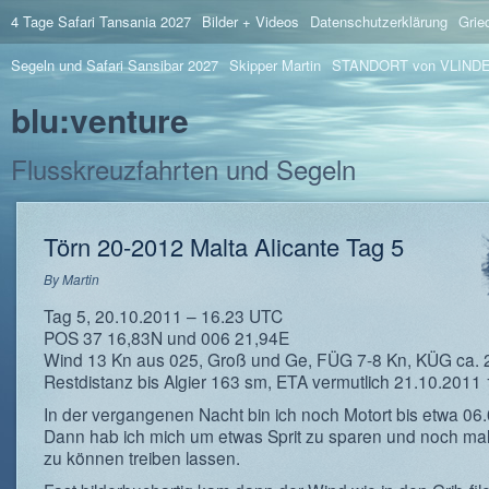
4 Tage Safari Tansania 2027
Bilder + Videos
Datenschutzerklärung
Grie
Segeln und Safari Sansibar 2027
Skipper Martin
STANDORT von VLIND
blu:venture
Flusskreuzfahrten und Segeln
Törn 20-2012 Malta Alicante Tag 5
By
Martin
Tag 5, 20.10.2011 – 16.23 UTC
POS 37 16,83N und 006 21,94E
Wind 13 Kn aus 025, Groß und Ge, FÜG 7-8 Kn, KÜG ca. 
Restdistanz bis Algier 163 sm, ETA vermutlich 21.10.2011
In der vergangenen Nacht bin ich noch Motort bis etwa 06.
Dann hab ich mich um etwas Sprit zu sparen und noch mal
zu können treiben lassen.