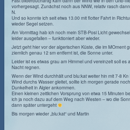
Fast bilderbuchartig kam dann der Wind wie in den Grib-fil
vorhergesagt. Zunächst noch aus NNW, relativ rasch dann
N.
Und so konnte ich seit etwa 13.00 mit flotter Fahrt in Richtu
wieder Segel setzen.
Am Vormittag hab ich noch mein STB-Posi Licht gewechsel
leider ausgefallen – funktioniert aber wieder.
Jetzt geht hier vor der algerischen Küste, die im MOment g
ziemlich genau 12 sm entfernt ist, die Sonne unter.
Leider ist es etwas grau am Himmel und vereinzelt soll es 
Nacht regnen.
Wenn der Wind durchhält und blu:kat weiter hin mit 7-8 Kn
Wind durchs Wasser gleitet, sollte ich morgen gerade noch
Dunkelheit in Algier ankommen.
Einen kleinen zeitlichen Vorsprung von etwa 15 Minuten
ich ja noch dazu auf dem Weg nach Westen – wo die Son
dann später untergeht
Bis morgen wieder „blu:kat“ und Martin